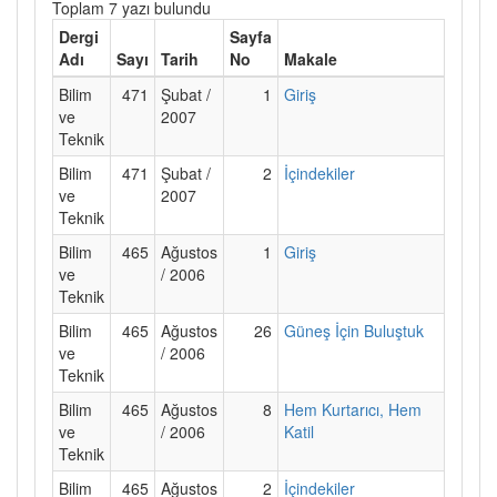
Toplam 7 yazı bulundu
Dergi
Sayfa
Adı
Sayı
Tarih
No
Makale
Bilim
471
Şubat /
1
Giriş
ve
2007
Teknik
Bilim
471
Şubat /
2
İçindekiler
ve
2007
Teknik
Bilim
465
Ağustos
1
Giriş
ve
/ 2006
Teknik
Bilim
465
Ağustos
26
Güneş İçin Buluştuk
ve
/ 2006
Teknik
Bilim
465
Ağustos
8
Hem Kurtarıcı, Hem
ve
/ 2006
Katil
Teknik
Bilim
465
Ağustos
2
İçindekiler