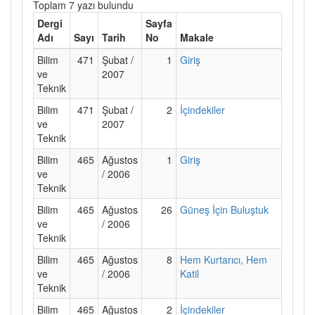
Toplam 7 yazı bulundu
Dergi
Sayfa
Adı
Sayı
Tarih
No
Makale
Bilim
471
Şubat /
1
Giriş
ve
2007
Teknik
Bilim
471
Şubat /
2
İçindekiler
ve
2007
Teknik
Bilim
465
Ağustos
1
Giriş
ve
/ 2006
Teknik
Bilim
465
Ağustos
26
Güneş İçin Buluştuk
ve
/ 2006
Teknik
Bilim
465
Ağustos
8
Hem Kurtarıcı, Hem
ve
/ 2006
Katil
Teknik
Bilim
465
Ağustos
2
İçindekiler