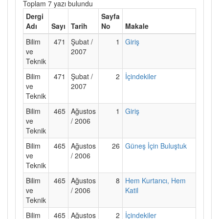
Toplam 7 yazı bulundu
Dergi
Sayfa
Adı
Sayı
Tarih
No
Makale
Bilim
471
Şubat /
1
Giriş
ve
2007
Teknik
Bilim
471
Şubat /
2
İçindekiler
ve
2007
Teknik
Bilim
465
Ağustos
1
Giriş
ve
/ 2006
Teknik
Bilim
465
Ağustos
26
Güneş İçin Buluştuk
ve
/ 2006
Teknik
Bilim
465
Ağustos
8
Hem Kurtarıcı, Hem
ve
/ 2006
Katil
Teknik
Bilim
465
Ağustos
2
İçindekiler