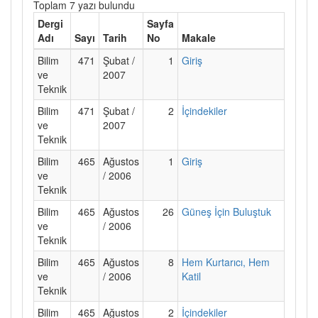
Toplam 7 yazı bulundu
Dergi
Sayfa
Adı
Sayı
Tarih
No
Makale
Bilim
471
Şubat /
1
Giriş
ve
2007
Teknik
Bilim
471
Şubat /
2
İçindekiler
ve
2007
Teknik
Bilim
465
Ağustos
1
Giriş
ve
/ 2006
Teknik
Bilim
465
Ağustos
26
Güneş İçin Buluştuk
ve
/ 2006
Teknik
Bilim
465
Ağustos
8
Hem Kurtarıcı, Hem
ve
/ 2006
Katil
Teknik
Bilim
465
Ağustos
2
İçindekiler