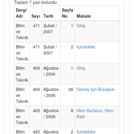
Toplam 7 yazı bulundu
Dergi
Sayfa
Adı
Sayı
Tarih
No
Makale
Bilim
471
Şubat /
1
Giriş
ve
2007
Teknik
Bilim
471
Şubat /
2
İçindekiler
ve
2007
Teknik
Bilim
465
Ağustos
1
Giriş
ve
/ 2006
Teknik
Bilim
465
Ağustos
26
Güneş İçin Buluştuk
ve
/ 2006
Teknik
Bilim
465
Ağustos
8
Hem Kurtarıcı, Hem
ve
/ 2006
Katil
Teknik
Bilim
465
Ağustos
2
İçindekiler