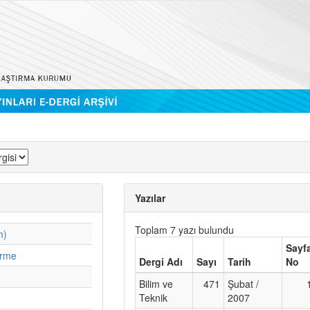
Yazılar
Toplam 7 yazı bulundu
m)
Sayf
irme
Dergi Adı
Sayı
Tarih
No
Bilim ve
471
Şubat /
Teknik
2007