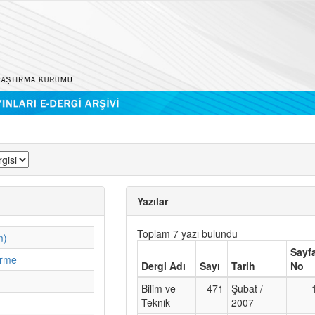
Yazılar
Toplam 7 yazı bulundu
m)
Sayf
irme
Dergi Adı
Sayı
Tarih
No
Bilim ve
471
Şubat /
Teknik
2007