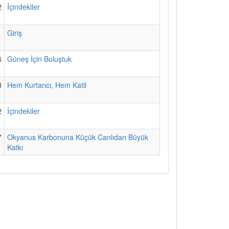
2
İçindekiler
1
Giriş
6
Güneş İçin Buluştuk
8
Hem Kurtarıcı, Hem Katil
2
İçindekiler
7
Okyanus Karbonuna Küçük Canlıdan Büyük
Katkı