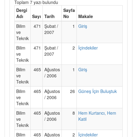
Toplam 7 yazı bulundu
Dergi
Sayfa
Adı
Sayı
Tarih
No
Makale
Bilim
471
Şubat /
1
Giriş
ve
2007
Teknik
Bilim
471
Şubat /
2
İçindekiler
ve
2007
Teknik
Bilim
465
Ağustos
1
Giriş
ve
/ 2006
Teknik
Bilim
465
Ağustos
26
Güneş İçin Buluştuk
ve
/ 2006
Teknik
Bilim
465
Ağustos
8
Hem Kurtarıcı, Hem
ve
/ 2006
Katil
Teknik
Bilim
465
Ağustos
2
İçindekiler