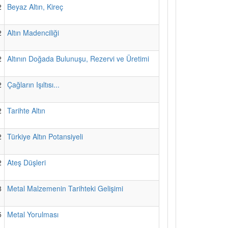
2
Beyaz Altın, Kireç
2
Altın Madenciliği
2
Altının Doğada Bulunuşu, Rezervi ve Üretimi
2
Çağların Işıltısı...
2
Tarihte Altın
2
Türkiye Altın Potansiyeli
2
Ateş Düşleri
8
Metal Malzemenin Tarihteki Gelişimi
5
Metal Yorulması