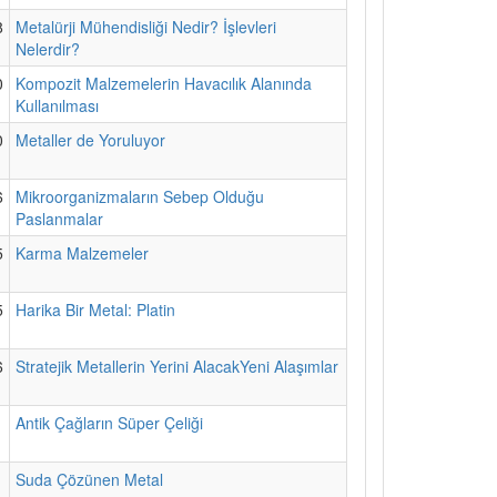
8
Metalürji Mühendisliği Nedir? İşlevleri
Nelerdir?
0
Kompozit Malzemelerin Havacılık Alanında
Kullanılması
0
Metaller de Yoruluyor
6
Mikroorganizmaların Sebep Olduğu
Paslanmalar
5
Karma Malzemeler
5
Harika Bir Metal: Platin
6
Stratejik Metallerin Yerini AlacakYeni Alaşımlar
1
Antik Çağların Süper Çeliği
1
Suda Çözünen Metal