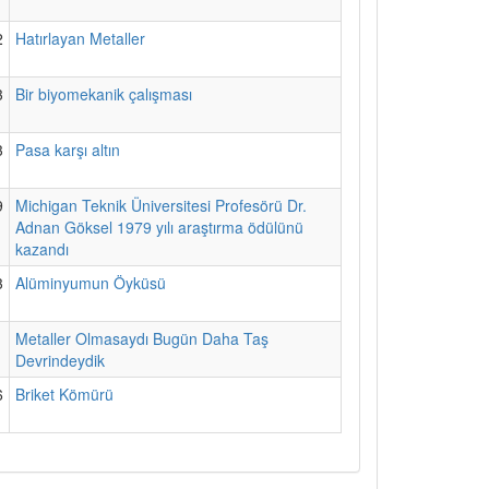
2
Hatırlayan Metaller
3
Bir biyomekanik çalışması
3
Pasa karşı altın
9
Michigan Teknik Üniversitesi Profesörü Dr.
Adnan Göksel 1979 yılı araştırma ödülünü
kazandı
3
Alüminyumun Öyküsü
1
Metaller Olmasaydı Bugün Daha Taş
Devrindeydik
6
Briket Kömürü