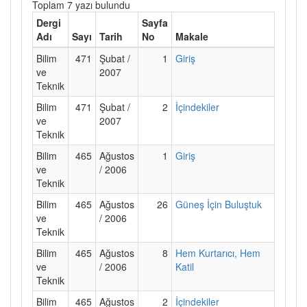
Toplam 7 yazı bulundu
Dergi
Sayfa
Adı
Sayı
Tarih
No
Makale
Bilim
471
Şubat /
1
Giriş
ve
2007
Teknik
Bilim
471
Şubat /
2
İçindekiler
ve
2007
Teknik
Bilim
465
Ağustos
1
Giriş
ve
/ 2006
Teknik
Bilim
465
Ağustos
26
Güneş İçin Buluştuk
ve
/ 2006
Teknik
Bilim
465
Ağustos
8
Hem Kurtarıcı, Hem
ve
/ 2006
Katil
Teknik
Bilim
465
Ağustos
2
İçindekiler