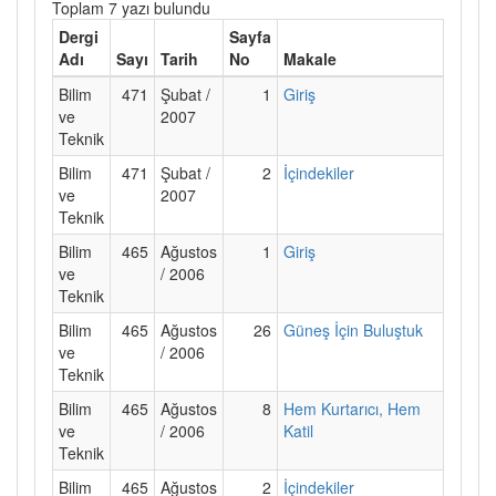
Toplam 7 yazı bulundu
Dergi
Sayfa
Adı
Sayı
Tarih
No
Makale
Bilim
471
Şubat /
1
Giriş
ve
2007
Teknik
Bilim
471
Şubat /
2
İçindekiler
ve
2007
Teknik
Bilim
465
Ağustos
1
Giriş
ve
/ 2006
Teknik
Bilim
465
Ağustos
26
Güneş İçin Buluştuk
ve
/ 2006
Teknik
Bilim
465
Ağustos
8
Hem Kurtarıcı, Hem
ve
/ 2006
Katil
Teknik
Bilim
465
Ağustos
2
İçindekiler