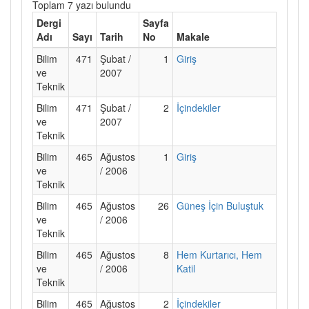
Toplam 7 yazı bulundu
Dergi
Sayfa
Adı
Sayı
Tarih
No
Makale
Bilim
471
Şubat /
1
Giriş
ve
2007
Teknik
Bilim
471
Şubat /
2
İçindekiler
ve
2007
Teknik
Bilim
465
Ağustos
1
Giriş
ve
/ 2006
Teknik
Bilim
465
Ağustos
26
Güneş İçin Buluştuk
ve
/ 2006
Teknik
Bilim
465
Ağustos
8
Hem Kurtarıcı, Hem
ve
/ 2006
Katil
Teknik
Bilim
465
Ağustos
2
İçindekiler