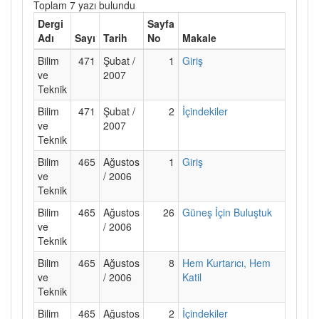
Toplam 7 yazı bulundu
Dergi
Sayfa
Adı
Sayı
Tarih
No
Makale
Bilim
471
Şubat /
1
Giriş
ve
2007
Teknik
Bilim
471
Şubat /
2
İçindekiler
ve
2007
Teknik
Bilim
465
Ağustos
1
Giriş
ve
/ 2006
Teknik
Bilim
465
Ağustos
26
Güneş İçin Buluştuk
ve
/ 2006
Teknik
Bilim
465
Ağustos
8
Hem Kurtarıcı, Hem
ve
/ 2006
Katil
Teknik
Bilim
465
Ağustos
2
İçindekiler