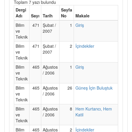
Toplam 7 yazı bulundu
Dergi
Sayfa
Adı
Sayı
Tarih
No
Makale
Bilim
471
Şubat /
1
Giriş
ve
2007
Teknik
Bilim
471
Şubat /
2
İçindekiler
ve
2007
Teknik
Bilim
465
Ağustos
1
Giriş
ve
/ 2006
Teknik
Bilim
465
Ağustos
26
Güneş İçin Buluştuk
ve
/ 2006
Teknik
Bilim
465
Ağustos
8
Hem Kurtarıcı, Hem
ve
/ 2006
Katil
Teknik
Bilim
465
Ağustos
2
İçindekiler