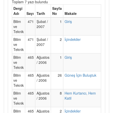
Toplam 7 yazı bulundu
Dergi
Sayfa
Adı
Sayı
Tarih
No
Makale
Bilim
471
Şubat /
1
Giriş
ve
2007
Teknik
Bilim
471
Şubat /
2
İçindekiler
ve
2007
Teknik
Bilim
465
Ağustos
1
Giriş
ve
/ 2006
Teknik
Bilim
465
Ağustos
26
Güneş İçin Buluştuk
ve
/ 2006
Teknik
Bilim
465
Ağustos
8
Hem Kurtarıcı, Hem
ve
/ 2006
Katil
Teknik
Bilim
465
Ağustos
2
İçindekiler