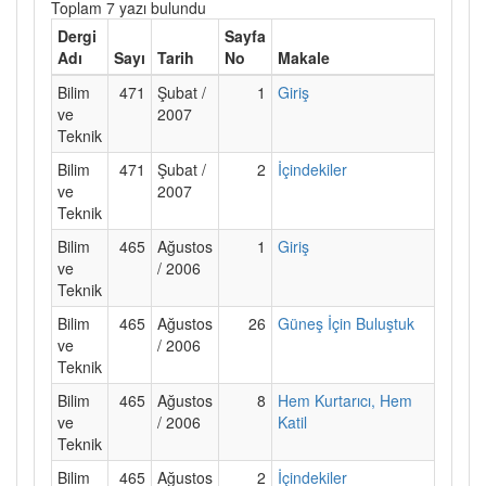
Toplam 7 yazı bulundu
Dergi
Sayfa
Adı
Sayı
Tarih
No
Makale
Bilim
471
Şubat /
1
Giriş
ve
2007
Teknik
Bilim
471
Şubat /
2
İçindekiler
ve
2007
Teknik
Bilim
465
Ağustos
1
Giriş
ve
/ 2006
Teknik
Bilim
465
Ağustos
26
Güneş İçin Buluştuk
ve
/ 2006
Teknik
Bilim
465
Ağustos
8
Hem Kurtarıcı, Hem
ve
/ 2006
Katil
Teknik
Bilim
465
Ağustos
2
İçindekiler