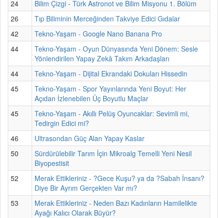
24
Bilim Çizgi - Türk Astronot ve Bilim Misyonu 1. Bölüm
26
Tıp Biliminin Merceğinden Takviye Edici Gıdalar
42
Tekno-Yaşam - Google Nano Banana Pro
44
Tekno-Yaşam - Oyun Dünyasında Yeni Dönem: Sesle
Yönlendirilen Yapay Zekâ Takım Arkadaşları
44
Tekno-Yaşam - Dijital Ekrandaki Dokuları Hissedin
45
Tekno-Yaşam - Spor Yayınlarında Yeni Boyut: Her
Açıdan İzlenebilen Üç Boyutlu Maçlar
45
Tekno-Yaşam - Akıllı Pelüş Oyuncaklar: Sevimli mi,
Tedirgin Edici mi?
46
Ultrasondan Güç Alan Yapay Kaslar
50
Sürdürülebilir Tarım İçin Mikroalg Temelli Yeni Nesil
Biyopestisit
52
Merak Ettikleriniz - ?Gece Kuşu? ya da ?Sabah İnsanı?
Diye Bir Ayrım Gerçekten Var mı?
53
Merak Ettikleriniz - Neden Bazı Kadınların Hamilelikte
Ayağı Kalıcı Olarak Büyür?