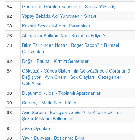
54
Gençlerde Görülen Kanserlerin Sessiz Yükselişi
62
Yapay Zekâda Akıl Yürütmenin Sınavı
68
Kozmik Sessizlik-Fermi Paradoksu
76
Ahtapotlar Kollarını Nasıl Koordine Ediyor?
78
Bilim Tarihinden Notlar - Roger Bacon?ın Bilimsel
Çalışmaları II
82
Doğa - Fauna - Kırmızı Semender
84
Gökyüzü - Güneş Sisteminin Gökyüzündeki Görünümü
Değişiyor - Ayın Önemli Gök Olayları - Gezegenler -
Gök Atlası
88
Düşünme Kulesi - Toplamlı Apartmanlar
90
Satranç - Matla Biten Etütler
93
Ayın Sorusu - Keloğlan ve Sivri?nin Küplerdeki Toz
Şeker Miktarını Belirlemesi
94
Zekâ Oyunları
96
Yayın Dünyası - Beslenme Bilimi