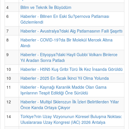
4
Bilim ve Teknik İle Büyüdüm
6
Haberler - Bilinen En Eski Su?pernova Patlaması
Gözlemlendi
7
Haberler - Avustralya?daki Alg Patlamasının Faili Şaşırttı
8
Haberler - COVID-19?da Bir Molekül Mercek Altına
Alındı
9
Haberler - Etiyopya?daki Hayli Gubbi Volkanı Binlerce
Yıl Aradan Sonra Patladı
10
Haberler - H5N5 Kuş Gribi Türü İlk Kez İnsanda Görüldü
10
Haberler - 2025 En Sıcak İkinci Yıl Olma Yolunda
11
Haberler - Kaynağı Karanlık Madde Olan Gama
Işınlarının Tespit Edildiği Öne Sürüldü
12
Haberler - Multipl Sklerozun İlk İzleri Belirtilerden Yıllar
Önce Kanda Ortaya Çıkıyor
14
Türkiye?nin Uzay Vizyonunun Küresel Buluşma Noktası:
Uluslararası Uzay Kongresi (IAC) 2026 Antalya