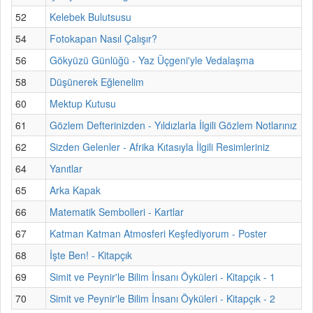
52
Kelebek Bulutsusu
54
Fotokapan Nasıl Çalışır?
56
Gökyüzü Günlüğü - Yaz Üçgeni'yle Vedalaşma
58
Düşünerek Eğlenelim
60
Mektup Kutusu
61
Gözlem Defterinizden - Yıldızlarla İlgili Gözlem Notlarınız
62
Sizden Gelenler - Afrika Kıtasıyla İlgili Resimleriniz
64
Yanıtlar
65
Arka Kapak
66
Matematik Sembolleri - Kartlar
67
Katman Katman Atmosferi Keşfediyorum - Poster
68
İşte Ben! - Kitapçık
69
Simit ve Peynir'le Bilim İnsanı Öyküleri - Kitapçık - 1
70
Simit ve Peynir'le Bilim İnsanı Öyküleri - Kitapçık - 2