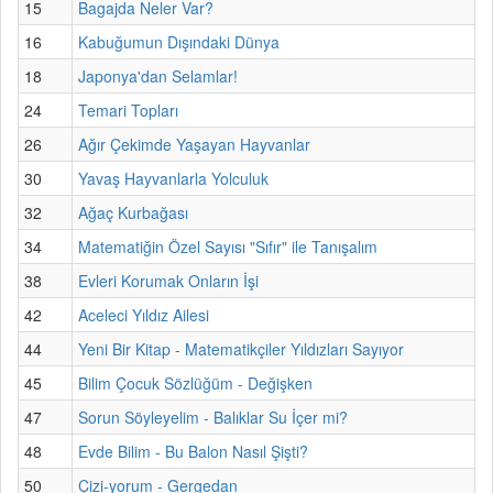
15
Bagajda Neler Var?
16
Kabuğumun Dışındaki Dünya
18
Japonya'dan Selamlar!
24
Temari Topları
26
Ağır Çekimde Yaşayan Hayvanlar
30
Yavaş Hayvanlarla Yolculuk
32
Ağaç Kurbağası
34
Matematiğin Özel Sayısı "Sıfır" ile Tanışalım
38
Evleri Korumak Onların İşi
42
Aceleci Yıldız Ailesi
44
Yeni Bir Kitap - Matematikçiler Yıldızları Sayıyor
45
Bilim Çocuk Sözlüğüm - Değişken
47
Sorun Söyleyelim - Balıklar Su İçer mi?
48
Evde Bilim - Bu Balon Nasıl Şişti?
50
Çizi-yorum - Gergedan