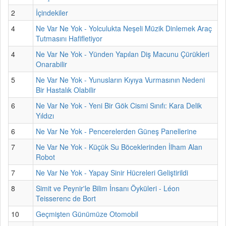
2
İçindekiler
4
Ne Var Ne Yok - Yolculukta Neşeli Müzik Dinlemek Araç
Tutmasını Hafifletiyor
4
Ne Var Ne Yok - Yünden Yapılan Diş Macunu Çürükleri
Onarabilir
5
Ne Var Ne Yok - Yunusların Kıyıya Vurmasının Nedeni
Bir Hastalık Olabilir
6
Ne Var Ne Yok - Yeni Bir Gök Cismi Sınıfı: Kara Delik
Yıldızı
6
Ne Var Ne Yok - Pencerelerden Güneş Panellerine
7
Ne Var Ne Yok - Küçük Su Böceklerinden İlham Alan
Robot
7
Ne Var Ne Yok - Yapay Sinir Hücreleri Geliştirildi
8
Simit ve Peynir'le Bilim İnsanı Öyküleri - Léon
Teisserenc de Bort
10
Geçmişten Günümüze Otomobil