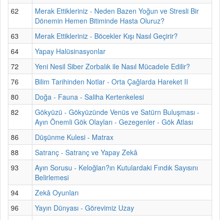
62
Merak Ettikleriniz - Neden Bazen Yoğun ve Stresli Bir
Dönemin Hemen Bitiminde Hasta Oluruz?
63
Merak Ettikleriniz - Böcekler Kışı Nasıl Geçirir?
64
Yapay Halüsinasyonlar
72
Yeni Nesil Siber Zorbalık ile Nasıl Mücadele Edilir?
76
Bilim Tarihinden Notlar - Orta Çağlarda Hareket II
80
Doğa - Fauna - Saliha Kertenkelesi
82
Gökyüzü - Gökyüzünde Venüs ve Satürn Buluşması -
Ayın Önemli Gök Olayları - Gezegenler - Gök Atlası
86
Düşünme Kulesi - Matrax
88
Satranç - Satranç ve Yapay Zekâ
93
Ayın Sorusu - Keloğlan?ın Kutulardaki Fındık Sayısını
Belirlemesi
94
Zekâ Oyunları
96
Yayın Dünyası - Görevimiz Uzay