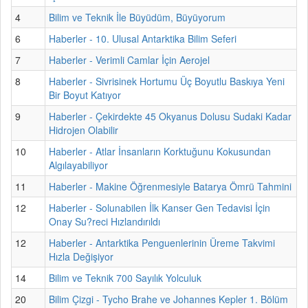
4
Bilim ve Teknik İle Büyüdüm, Büyüyorum
6
Haberler - 10. Ulusal Antarktika Bilim Seferi
7
Haberler - Verimli Camlar İçin Aerojel
8
Haberler - Sivrisinek Hortumu Üç Boyutlu Baskıya Yeni
Bir Boyut Katıyor
9
Haberler - Çekirdekte 45 Okyanus Dolusu Sudaki Kadar
Hidrojen Olabilir
10
Haberler - Atlar İnsanların Korktuğunu Kokusundan
Algılayabiliyor
11
Haberler - Makine Öğrenmesiyle Batarya Ömrü Tahmini
12
Haberler - Solunabilen İlk Kanser Gen Tedavisi İçin
Onay Su?reci Hızlandırıldı
12
Haberler - Antarktika Penguenlerinin Üreme Takvimi
Hızla Değişiyor
14
Bilim ve Teknik 700 Sayılık Yolculuk
20
Bilim Çizgi - Tycho Brahe ve Johannes Kepler 1. Bölüm