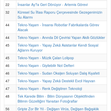
22
İnsanlar Ay?a Geri Dönüyor - Artemis Görevi
32
Küresel Su İflası Raporu Çerçevesinde Gezegenimizin
Su Alarmı
44
Tekno-Yaşam - İnsansı Robotlar Fabrikalarda Görev
Alacak
44
Tekno-Yaşam - Anında Dil Çevirisi Yapan Akıllı Gözlükler
45
Tekno-Yaşam - Yapay Zekâ Asistanlar Kendi Sosyal
Ağlarını Kuruyor
45
Tekno-Yaşam - Müzik Çalan Lolipop
46
Tekno-Yaşam - Giyilebilir Not Defteri
46
Tekno-Yaşam - Sudan Oksijen Soluyan Dalış Kıyafeti
47
Tekno-Yaşam - Yapay Zekâ Destekli Evcil Hayvan
47
Tekno-Yaşam - Renk Değiştiren Teknoloji
48
Tek Karede Bilim - Bilim Dünyasının Objektifinden
Bilimin Güzelliğini Yansıtan Fotoğraflar
56
Gripte Zor Bir Yıl - Değişen Virüs, Değişen Bağışıklık