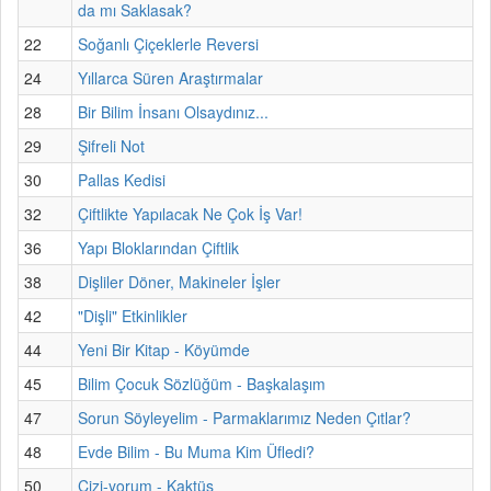
da mı Saklasak?
22
Soğanlı Çiçeklerle Reversi
24
Yıllarca Süren Araştırmalar
28
Bir Bilim İnsanı Olsaydınız...
29
Şifreli Not
30
Pallas Kedisi
32
Çiftlikte Yapılacak Ne Çok İş Var!
36
Yapı Bloklarından Çiftlik
38
Dişliler Döner, Makineler İşler
42
"Dişli" Etkinlikler
44
Yeni Bir Kitap - Köyümde
45
Bilim Çocuk Sözlüğüm - Başkalaşım
47
Sorun Söyleyelim - Parmaklarımız Neden Çıtlar?
48
Evde Bilim - Bu Muma Kim Üfledi?
50
Çizi-yorum - Kaktüs