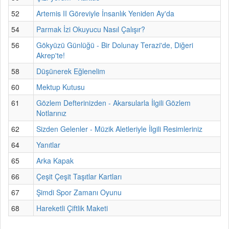
52
Artemis II Göreviyle İnsanlık Yeniden Ay'da
54
Parmak İzi Okuyucu Nasıl Çalışır?
56
Gökyüzü Günlüğü - Bir Dolunay Terazi'de, Diğeri
Akrep'te!
58
Düşünerek Eğlenelim
60
Mektup Kutusu
61
Gözlem Defterinizden - Akarsularla İlgili Gözlem
Notlarınız
62
Sizden Gelenler - Müzik Aletleriyle İlgili Resimleriniz
64
Yanıtlar
65
Arka Kapak
66
Çeşit Çeşit Taşıtlar Kartları
67
Şimdi Spor Zamanı Oyunu
68
Hareketli Çiftlik Maketi