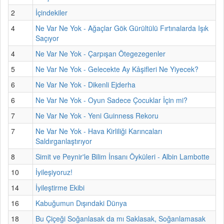
2
İçindekiler
4
Ne Var Ne Yok - Ağaçlar Gök Gürültülü Fırtınalarda Işık
Saçıyor
4
Ne Var Ne Yok - Çarpışan Ötegezegenler
5
Ne Var Ne Yok - Gelecekte Ay Kâşifleri Ne Yiyecek?
6
Ne Var Ne Yok - Dikenli Ejderha
6
Ne Var Ne Yok - Oyun Sadece Çocuklar İçin mi?
7
Ne Var Ne Yok - Yeni Guinness Rekoru
7
Ne Var Ne Yok - Hava Kirliliği Karıncaları
Saldırganlaştırıyor
8
Simit ve Peynir'le Bilim İnsanı Öyküleri - Albin Lambotte
10
İyileşiyoruz!
14
İyileştirme Ekibi
16
Kabuğumun Dışındaki Dünya
18
Bu Çiçeği Soğanlasak da mı Saklasak, Soğanlamasak