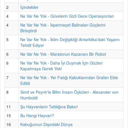
2
İçindekiler
4
Ne Var Ne Yok - Güvelerin Gizli Gece Operasyonları
4
Ne Var Ne Yok - İspermeçet Balinaları Güçlerini
Birleştirdi
5
Ne Var Ne Yok - İklim Değişikliği Antarktika'daki Yaşamı
Tehdit Ediyor
6
Ne Var Ne Yok - Maratonun Kazananı Bir Robot
6
Ne Var Ne Yok - Daha İyi Duymak İçin Gözleri
Kapatmaya Gerek Yok!
7
Ne Var Ne Yok - Yer Fıstığı Kabuklarından Grafen Elde
Edildi
8
Simit ve Peynir'le Bilim İnsanı Öyküleri - Alexander von
Humboldt
11
Şu Hayvanların Tatlılığına Bakın!
15
Bu Hangi Hayvan?
16
Kabuğumun Dışındaki Dünya