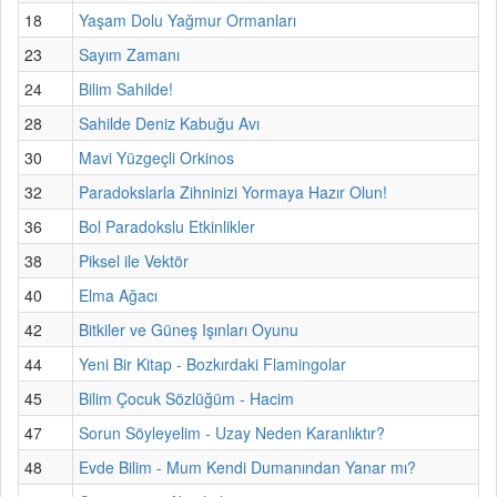
18
Yaşam Dolu Yağmur Ormanları
23
Sayım Zamanı
24
Bilim Sahilde!
28
Sahilde Deniz Kabuğu Avı
30
Mavi Yüzgeçli Orkinos
32
Paradokslarla Zihninizi Yormaya Hazır Olun!
36
Bol Paradokslu Etkinlikler
38
Piksel ile Vektör
40
Elma Ağacı
42
Bitkiler ve Güneş Işınları Oyunu
44
Yeni Bir Kitap - Bozkırdaki Flamingolar
45
Bilim Çocuk Sözlüğüm - Hacim
47
Sorun Söyleyelim - Uzay Neden Karanlıktır?
48
Evde Bilim - Mum Kendi Dumanından Yanar mı?