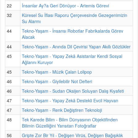
22
İnsanlar Ay?a Geri Dönüyor - Artemis Görevi
32
Küresel Su İflası Raporu Çerçevesinde Gezegenimizin
Su Alarmı
44
Tekno-Yaşam - İnsansı Robotlar Fabrikalarda Görev
Alacak
44
Tekno-Yaşam - Anında Dil Çevirisi Yapan Akıllı Gözlükler
45
Tekno-Yaşam - Yapay Zekâ Asistanlar Kendi Sosyal
Ağlarını Kuruyor
45
Tekno-Yaşam - Müzik Çalan Lolipop
46
Tekno-Yaşam - Giyilebilir Not Defteri
46
Tekno-Yaşam - Sudan Oksijen Soluyan Dalış Kıyafeti
47
Tekno-Yaşam - Yapay Zekâ Destekli Evcil Hayvan
47
Tekno-Yaşam - Renk Değiştiren Teknoloji
48
Tek Karede Bilim - Bilim Dünyasının Objektifinden
Bilimin Güzelliğini Yansıtan Fotoğraflar
56
Gripte Zor Bir Yıl - Değişen Virüs, Değişen Bağışıklık