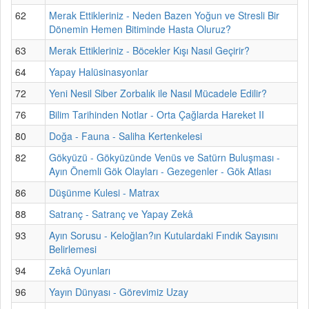
62
Merak Ettikleriniz - Neden Bazen Yoğun ve Stresli Bir
Dönemin Hemen Bitiminde Hasta Oluruz?
63
Merak Ettikleriniz - Böcekler Kışı Nasıl Geçirir?
64
Yapay Halüsinasyonlar
72
Yeni Nesil Siber Zorbalık ile Nasıl Mücadele Edilir?
76
Bilim Tarihinden Notlar - Orta Çağlarda Hareket II
80
Doğa - Fauna - Saliha Kertenkelesi
82
Gökyüzü - Gökyüzünde Venüs ve Satürn Buluşması -
Ayın Önemli Gök Olayları - Gezegenler - Gök Atlası
86
Düşünme Kulesi - Matrax
88
Satranç - Satranç ve Yapay Zekâ
93
Ayın Sorusu - Keloğlan?ın Kutulardaki Fındık Sayısını
Belirlemesi
94
Zekâ Oyunları
96
Yayın Dünyası - Görevimiz Uzay