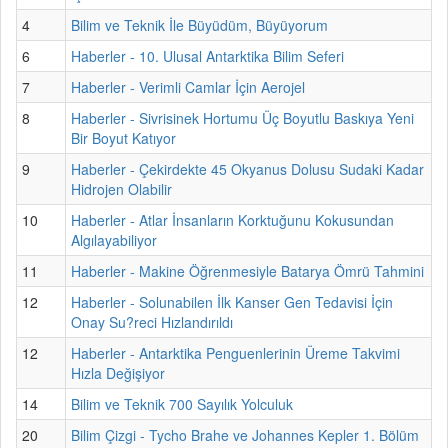
4
Bilim ve Teknik İle Büyüdüm, Büyüyorum
6
Haberler - 10. Ulusal Antarktika Bilim Seferi
7
Haberler - Verimli Camlar İçin Aerojel
8
Haberler - Sivrisinek Hortumu Üç Boyutlu Baskıya Yeni
Bir Boyut Katıyor
9
Haberler - Çekirdekte 45 Okyanus Dolusu Sudaki Kadar
Hidrojen Olabilir
10
Haberler - Atlar İnsanların Korktuğunu Kokusundan
Algılayabiliyor
11
Haberler - Makine Öğrenmesiyle Batarya Ömrü Tahmini
12
Haberler - Solunabilen İlk Kanser Gen Tedavisi İçin
Onay Su?reci Hızlandırıldı
12
Haberler - Antarktika Penguenlerinin Üreme Takvimi
Hızla Değişiyor
14
Bilim ve Teknik 700 Sayılık Yolculuk
20
Bilim Çizgi - Tycho Brahe ve Johannes Kepler 1. Bölüm