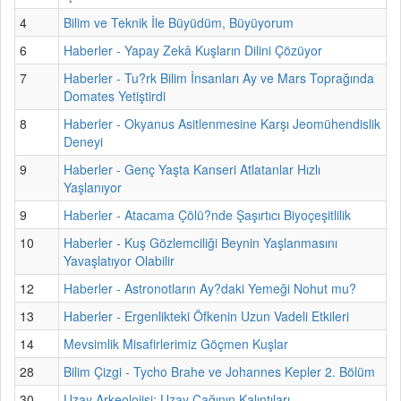
4
Bilim ve Teknik İle Büyüdüm, Büyüyorum
6
Haberler - Yapay Zekâ Kuşların Dilini Çözüyor
7
Haberler - Tu?rk Bilim İnsanları Ay ve Mars Toprağında
Domates Yetiştirdi
8
Haberler - Okyanus Asitlenmesine Karşı Jeomühendislik
Deneyi
9
Haberler - Genç Yaşta Kanseri Atlatanlar Hızlı
Yaşlanıyor
9
Haberler - Atacama Çölü?nde Şaşırtıcı Biyoçeşitlilik
10
Haberler - Kuş Gözlemciliği Beynin Yaşlanmasını
Yavaşlatıyor Olabilir
12
Haberler - Astronotların Ay?daki Yemeği Nohut mu?
13
Haberler - Ergenlikteki Öfkenin Uzun Vadeli Etkileri
14
Mevsimlik Misafirlerimiz Göçmen Kuşlar
28
Bilim Çizgi - Tycho Brahe ve Johannes Kepler 2. Bölüm
30
Uzay Arkeolojisi: Uzay Çağının Kalıntıları