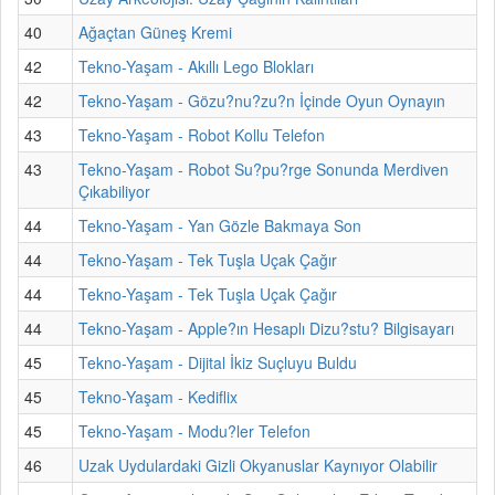
40
Ağaçtan Güneş Kremi
42
Tekno-Yaşam - Akıllı Lego Blokları
42
Tekno-Yaşam - Gözu?nu?zu?n İçinde Oyun Oynayın
43
Tekno-Yaşam - Robot Kollu Telefon
43
Tekno-Yaşam - Robot Su?pu?rge Sonunda Merdiven
Çıkabiliyor
44
Tekno-Yaşam - Yan Gözle Bakmaya Son
44
Tekno-Yaşam - Tek Tuşla Uçak Çağır
44
Tekno-Yaşam - Tek Tuşla Uçak Çağır
44
Tekno-Yaşam - Apple?ın Hesaplı Dizu?stu? Bilgisayarı
45
Tekno-Yaşam - Dijital İkiz Suçluyu Buldu
45
Tekno-Yaşam - Kediflix
45
Tekno-Yaşam - Modu?ler Telefon
46
Uzak Uydulardaki Gizli Okyanuslar Kaynıyor Olabilir