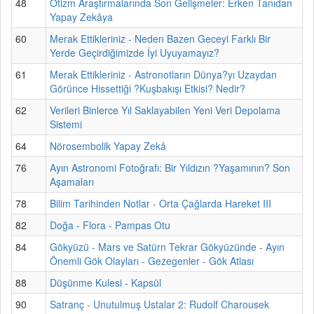
48
Otizm Araştırmalarında Son Gelişmeler: Erken Tanıdan
Yapay Zekâya
60
Merak Ettikleriniz - Neden Bazen Geceyi Farklı Bir
Yerde Geçirdiğimizde İyi Uyuyamayız?
61
Merak Ettikleriniz - Astronotların Dünya?yı Uzaydan
Görünce Hissettiği ?Kuşbakışı Etkisi? Nedir?
62
Verileri Binlerce Yıl Saklayabilen Yeni Veri Depolama
Sistemi
64
Nörosembolik Yapay Zekâ
76
Ayın Astronomi Fotoğrafı: Bir Yıldızın ?Yaşamının? Son
Aşamaları
78
Bilim Tarihinden Notlar - Orta Çağlarda Hareket III
82
Doğa - Flora - Pampas Otu
84
Gökyüzü - Mars ve Satürn Tekrar Gökyüzünde - Ayın
Önemli Gök Olayları - Gezegenler - Gök Atlası
88
Düşünme Kulesi - Kapsül
90
Satranç - Unutulmuş Ustalar 2: Rudolf Charousek