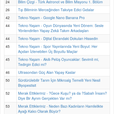
24
Bilim Çizgi - Türk Astronot ve Bilim Misyonu 1. Bölüm
26
Tıp Biliminin Merceğinden Takviye Edici Gıdalar
42
Tekno-Yaşam - Google Nano Banana Pro
44
Tekno-Yaşam - Oyun Dünyasında Yeni Dönem: Sesle
Yönlendirilen Yapay Zekâ Takım Arkadaşları
44
Tekno-Yaşam - Dijital Ekrandaki Dokuları Hissedin
45
Tekno-Yaşam - Spor Yayınlarında Yeni Boyut: Her
Açıdan İzlenebilen Üç Boyutlu Maçlar
45
Tekno-Yaşam - Akıllı Pelüş Oyuncaklar: Sevimli mi,
Tedirgin Edici mi?
46
Ultrasondan Güç Alan Yapay Kaslar
50
Sürdürülebilir Tarım İçin Mikroalg Temelli Yeni Nesil
Biyopestisit
52
Merak Ettikleriniz - ?Gece Kuşu? ya da ?Sabah İnsanı?
Diye Bir Ayrım Gerçekten Var mı?
53
Merak Ettikleriniz - Neden Bazı Kadınların Hamilelikte
Ayağı Kalıcı Olarak Büyür?