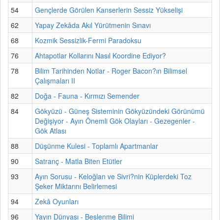
54
Gençlerde Görülen Kanserlerin Sessiz Yükselişi
62
Yapay Zekâda Akıl Yürütmenin Sınavı
68
Kozmik Sessizlik-Fermi Paradoksu
76
Ahtapotlar Kollarını Nasıl Koordine Ediyor?
78
Bilim Tarihinden Notlar - Roger Bacon?ın Bilimsel
Çalışmaları II
82
Doğa - Fauna - Kırmızı Semender
84
Gökyüzü - Güneş Sisteminin Gökyüzündeki Görünümü
Değişiyor - Ayın Önemli Gök Olayları - Gezegenler -
Gök Atlası
88
Düşünme Kulesi - Toplamlı Apartmanlar
90
Satranç - Matla Biten Etütler
93
Ayın Sorusu - Keloğlan ve Sivri?nin Küplerdeki Toz
Şeker Miktarını Belirlemesi
94
Zekâ Oyunları
96
Yayın Dünyası - Beslenme Bilimi