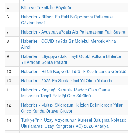
4
Bilim ve Teknik İle Büyüdüm
6
Haberler - Bilinen En Eski Su?pernova Patlaması
Gözlemlendi
7
Haberler - Avustralya?daki Alg Patlamasının Faili Şaşırttı
8
Haberler - COVID-19?da Bir Molekül Mercek Altına
Alındı
9
Haberler - Etiyopya?daki Hayli Gubbi Volkanı Binlerce
Yıl Aradan Sonra Patladı
10
Haberler - H5N5 Kuş Gribi Türü İlk Kez İnsanda Görüldü
10
Haberler - 2025 En Sıcak İkinci Yıl Olma Yolunda
11
Haberler - Kaynağı Karanlık Madde Olan Gama
Işınlarının Tespit Edildiği Öne Sürüldü
12
Haberler - Multipl Sklerozun İlk İzleri Belirtilerden Yıllar
Önce Kanda Ortaya Çıkıyor
14
Türkiye?nin Uzay Vizyonunun Küresel Buluşma Noktası:
Uluslararası Uzay Kongresi (IAC) 2026 Antalya