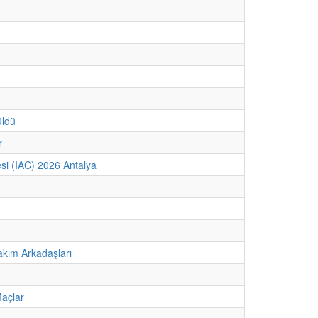
üldü
r
si (IAC) 2026 Antalya
kım Arkadaşları
Maçlar