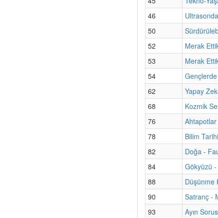
45
Tekno-Yaşa
46
Ultrasond
50
Sürdürülebi
52
Merak Etti
53
Merak Etti
54
Gençlerde 
62
Yapay Zekâ
68
Kozmik Ses
76
Ahtapotlar
78
Bilim Tari
82
Doğa - Fa
84
Gökyüzü - 
88
Düşünme Ku
90
Satranç - M
93
Ayın Sorus