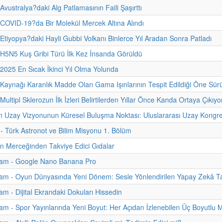
Avustralya?daki Alg Patlamasının Faili Şaşırttı
 COVID-19?da Bir Molekül Mercek Altına Alındı
 Etiyopya?daki Hayli Gubbi Volkanı Binlerce Yıl Aradan Sonra Patladı
 H5N5 Kuş Gribi Türü İlk Kez İnsanda Görüldü
 2025 En Sıcak İkinci Yıl Olma Yolunda
 Kaynağı Karanlık Madde Olan Gama Işınlarının Tespit Edildiği Öne Sür
Multipl Sklerozun İlk İzleri Belirtilerden Yıllar Önce Kanda Ortaya Çıkıyo
n Uzay Vizyonunun Küresel Buluşma Noktası: Uluslararası Uzay Kongre
i - Türk Astronot ve Bilim Misyonu 1. Bölüm
nin Merceğinden Takviye Edici Gıdalar
am - Google Nano Banana Pro
am - Oyun Dünyasında Yeni Dönem: Sesle Yönlendirilen Yapay Zekâ Ta
m - Dijital Ekrandaki Dokuları Hissedin
m - Spor Yayınlarında Yeni Boyut: Her Açıdan İzlenebilen Üç Boyutlu 