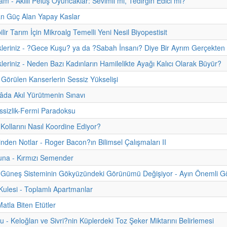
m - Akıllı Pelüş Oyuncaklar: Sevimli mi, Tedirgin Edici mi?
an Güç Alan Yapay Kaslar
lir Tarım İçin Mikroalg Temelli Yeni Nesil Biyopestisit
kleriniz - ?Gece Kuşu? ya da ?Sabah İnsanı? Diye Bir Ayrım Gerçekten
kleriniz - Neden Bazı Kadınların Hamilelikte Ayağı Kalıcı Olarak Büyür?
Görülen Kanserlerin Sessiz Yükselişi
da Akıl Yürütmenin Sınavı
sizlik-Fermi Paradoksu
 Kollarını Nasıl Koordine Ediyor?
hinden Notlar - Roger Bacon?ın Bilimsel Çalışmaları II
una - Kırmızı Semender
Güneş Sisteminin Gökyüzündeki Görünümü Değişiyor - Ayın Önemli Gök
lesi - Toplamlı Apartmanlar
atla Biten Etütler
u - Keloğlan ve Sivri?nin Küplerdeki Toz Şeker Miktarını Belirlemesi