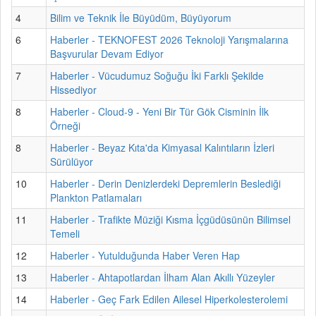
4
Bilim ve Teknik İle Büyüdüm, Büyüyorum
6
Haberler - TEKNOFEST 2026 Teknoloji Yarışmalarına
Başvurular Devam Ediyor
7
Haberler - Vücudumuz Soğuğu İki Farklı Şekilde
Hissediyor
8
Haberler - Cloud-9 - Yeni Bir Tür Gök Cisminin İlk
Örneği
8
Haberler - Beyaz Kıta'da Kimyasal Kalıntıların İzleri
Sürülüyor
10
Haberler - Derin Denizlerdeki Depremlerin Beslediği
Plankton Patlamaları
11
Haberler - Trafikte Müziği Kısma İçgüdüsünün Bilimsel
Temeli
12
Haberler - Yutulduğunda Haber Veren Hap
13
Haberler - Ahtapotlardan İlham Alan Akıllı Yüzeyler
14
Haberler - Geç Fark Edilen Ailesel Hiperkolesterolemi