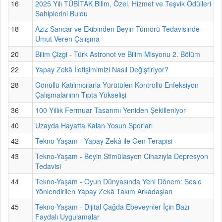
16
2025 Yılı TÜBİTAK Bilim, Özel, Hizmet ve Teşvik Ödülleri
Sahiplerini Buldu
18
Aziz Sancar ve Ekibinden Beyin Tümörü Tedavisinde
Umut Veren Çalışma
20
Bilim Çizgi - Türk Astronot ve Bilim Misyonu 2. Bölüm
22
Yapay Zekâ İletişimimizi Nasıl Değiştiriyor?
28
Gönüllü Katılımcılarla Yürütülen Kontrollü Enfeksiyon
Çalışmalarının Tıpta Yükselişi
36
100 Yıllık Fermuar Tasarımı Yeniden Şekilleniyor
40
Uzayda Hayatta Kalan Yosun Sporları
42
Tekno-Yaşam - Yapay Zekâ ile Gen Terapisi
43
Tekno-Yaşam - Beyin Stimülasyon Cihazıyla Depresyon
Tedavisi
44
Tekno-Yaşam - Oyun Dünyasında Yeni Dönem: Sesle
Yönlendirilen Yapay Zekâ Takım Arkadaşları
45
Tekno-Yaşam - Dijital Çağda Ebeveynler İçin Bazı
Faydalı Uygulamalar