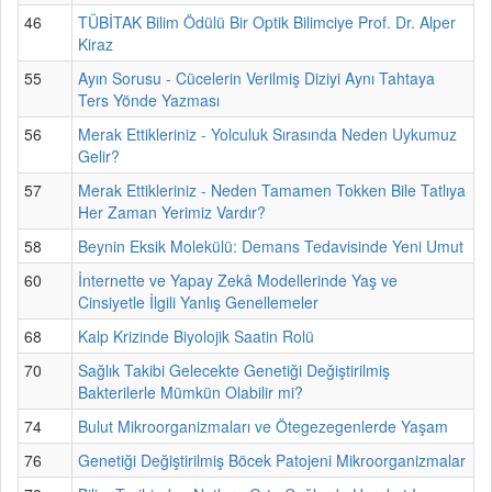
46
TÜBİTAK Bilim Ödülü Bir Optik Bilimciye Prof. Dr. Alper
Kiraz
55
Ayın Sorusu - Cücelerin Verilmiş Diziyi Aynı Tahtaya
Ters Yönde Yazması
56
Merak Ettikleriniz - Yolculuk Sırasında Neden Uykumuz
Gelir?
57
Merak Ettikleriniz - Neden Tamamen Tokken Bile Tatlıya
Her Zaman Yerimiz Vardır?
58
Beynin Eksik Molekülü: Demans Tedavisinde Yeni Umut
60
İnternette ve Yapay Zekâ Modellerinde Yaş ve
Cinsiyetle İlgili Yanlış Genellemeler
68
Kalp Krizinde Biyolojik Saatin Rolü
70
Sağlık Takibi Gelecekte Genetiği Değiştirilmiş
Bakterilerle Mümkün Olabilir mi?
74
Bulut Mikroorganizmaları ve Ötegezegenlerde Yaşam
76
Genetiği Değiştirilmiş Böcek Patojeni Mikroorganizmalar