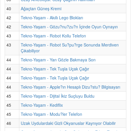
40
Ağaçtan Güneş Kremi
42
Tekno-Yaşam - Akıllı Lego Blokları
42
Tekno-Yaşam - Gözu?nu?zu?n İçinde Oyun Oynayın
43
Tekno-Yaşam - Robot Kollu Telefon
43
Tekno-Yaşam - Robot Su?pu?rge Sonunda Merdiven
Çıkabiliyor
44
Tekno-Yaşam - Yan Gözle Bakmaya Son
44
Tekno-Yaşam - Tek Tuşla Uçak Çağır
44
Tekno-Yaşam - Tek Tuşla Uçak Çağır
44
Tekno-Yaşam - Apple?ın Hesaplı Dizu?stu? Bilgisayarı
45
Tekno-Yaşam - Dijital İkiz Suçluyu Buldu
45
Tekno-Yaşam - Kediflix
45
Tekno-Yaşam - Modu?ler Telefon
46
Uzak Uydulardaki Gizli Okyanuslar Kaynıyor Olabilir