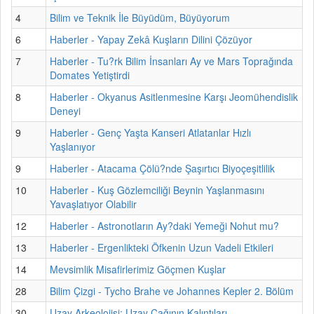
4
Bilim ve Teknik İle Büyüdüm, Büyüyorum
6
Haberler - Yapay Zekâ Kuşların Dilini Çözüyor
7
Haberler - Tu?rk Bilim İnsanları Ay ve Mars Toprağında
Domates Yetiştirdi
8
Haberler - Okyanus Asitlenmesine Karşı Jeomühendislik
Deneyi
9
Haberler - Genç Yaşta Kanseri Atlatanlar Hızlı
Yaşlanıyor
9
Haberler - Atacama Çölü?nde Şaşırtıcı Biyoçeşitlilik
10
Haberler - Kuş Gözlemciliği Beynin Yaşlanmasını
Yavaşlatıyor Olabilir
12
Haberler - Astronotların Ay?daki Yemeği Nohut mu?
13
Haberler - Ergenlikteki Öfkenin Uzun Vadeli Etkileri
14
Mevsimlik Misafirlerimiz Göçmen Kuşlar
28
Bilim Çizgi - Tycho Brahe ve Johannes Kepler 2. Bölüm
30
Uzay Arkeolojisi: Uzay Çağının Kalıntıları