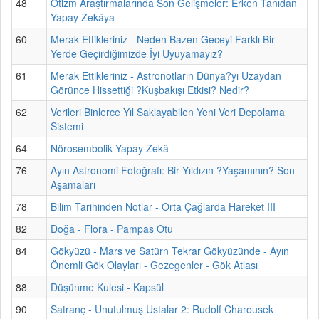
48
Otizm Araştırmalarında Son Gelişmeler: Erken Tanıdan
Yapay Zekâya
60
Merak Ettikleriniz - Neden Bazen Geceyi Farklı Bir
Yerde Geçirdiğimizde İyi Uyuyamayız?
61
Merak Ettikleriniz - Astronotların Dünya?yı Uzaydan
Görünce Hissettiği ?Kuşbakışı Etkisi? Nedir?
62
Verileri Binlerce Yıl Saklayabilen Yeni Veri Depolama
Sistemi
64
Nörosembolik Yapay Zekâ
76
Ayın Astronomi Fotoğrafı: Bir Yıldızın ?Yaşamının? Son
Aşamaları
78
Bilim Tarihinden Notlar - Orta Çağlarda Hareket III
82
Doğa - Flora - Pampas Otu
84
Gökyüzü - Mars ve Satürn Tekrar Gökyüzünde - Ayın
Önemli Gök Olayları - Gezegenler - Gök Atlası
88
Düşünme Kulesi - Kapsül
90
Satranç - Unutulmuş Ustalar 2: Rudolf Charousek