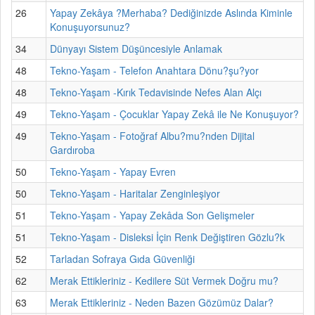
26
Yapay Zekâya ?Merhaba? Dediğinizde Aslında Kiminle
Konuşuyorsunuz?
34
Dünyayı Sistem Düşüncesiyle Anlamak
48
Tekno-Yaşam - Telefon Anahtara Dönu?şu?yor
48
Tekno-Yaşam -Kırık Tedavisinde Nefes Alan Alçı
49
Tekno-Yaşam - Çocuklar Yapay Zekâ ile Ne Konuşuyor?
49
Tekno-Yaşam - Fotoğraf Albu?mu?nden Dijital
Gardıroba
50
Tekno-Yaşam - Yapay Evren
50
Tekno-Yaşam - Haritalar Zenginleşiyor
51
Tekno-Yaşam - Yapay Zekâda Son Gelişmeler
51
Tekno-Yaşam - Disleksi İçin Renk Değiştiren Gözlu?k
52
Tarladan Sofraya Gıda Güvenliği
62
Merak Ettikleriniz - Kedilere Süt Vermek Doğru mu?
63
Merak Ettikleriniz - Neden Bazen Gözümüz Dalar?