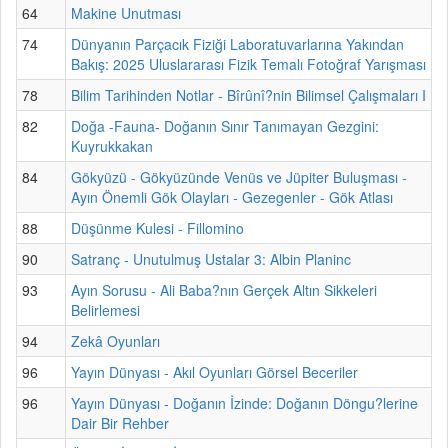
64
Makine Unutması
74
Dünyanın Parçacık Fiziği Laboratuvarlarına Yakından
Bakış: 2025 Uluslararası Fizik Temalı Fotoğraf Yarışması
78
Bilim Tarihinden Notlar - Bîrûnî?nin Bilimsel Çalışmaları I
82
Doğa -Fauna- Doğanın Sınır Tanımayan Gezgini:
Kuyrukkakan
84
Gökyüzü - Gökyüzünde Venüs ve Jüpiter Buluşması -
Ayın Önemli Gök Olayları - Gezegenler - Gök Atlası
88
Düşünme Kulesi - Fillomino
90
Satranç - Unutulmuş Ustalar 3: Albin Planinc
93
Ayın Sorusu - Ali Baba?nın Gerçek Altın Sikkeleri
Belirlemesi
94
Zekâ Oyunları
96
Yayın Dünyası - Akıl Oyunları Görsel Beceriler
96
Yayın Dünyası - Doğanın İzinde: Doğanın Döngu?lerine
Dair Bir Rehber