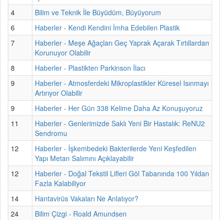
4
Bilim ve Teknik İle Büyüdüm, Büyüyorum
6
Haberler - Kendi Kendini İmha Edebilen Plastik
7
Haberler - Meşe Ağaçları Geç Yaprak Açarak Tırtıllardan
Korunuyor Olabilir
8
Haberler - Plastikten Parkinson İlacı
9
Haberler - Atmosferdeki Mikroplastikler Küresel Isınmayı
Artırıyor Olabilir
9
Haberler - Her Gün 338 Kelime Daha Az Konuşuyoruz
11
Haberler - Genlerimizde Saklı Yeni Bir Hastalık: ReNU2
Sendromu
12
Haberler - İşkembedeki Bakterilerde Yeni Keşfedilen
Yapı Metan Salımını Açıklayabilir
12
Haberler - Doğal Tekstil Lifleri Göl Tabanında 100 Yıldan
Fazla Kalabiliyor
14
Hantavirüs Vakaları Ne Anlatıyor?
24
Bilim Çizgi - Roald Amundsen