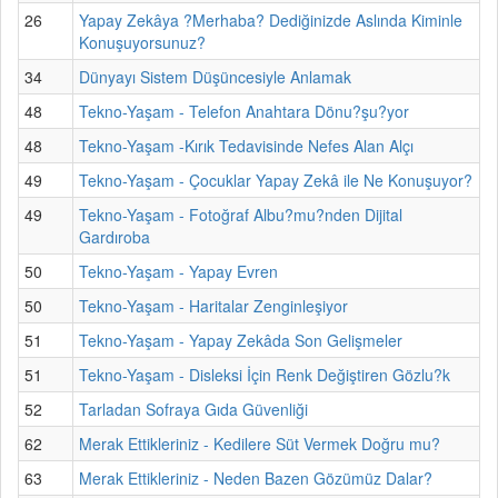
26
Yapay Zekâya ?Merhaba? Dediğinizde Aslında Kiminle
Konuşuyorsunuz?
34
Dünyayı Sistem Düşüncesiyle Anlamak
48
Tekno-Yaşam - Telefon Anahtara Dönu?şu?yor
48
Tekno-Yaşam -Kırık Tedavisinde Nefes Alan Alçı
49
Tekno-Yaşam - Çocuklar Yapay Zekâ ile Ne Konuşuyor?
49
Tekno-Yaşam - Fotoğraf Albu?mu?nden Dijital
Gardıroba
50
Tekno-Yaşam - Yapay Evren
50
Tekno-Yaşam - Haritalar Zenginleşiyor
51
Tekno-Yaşam - Yapay Zekâda Son Gelişmeler
51
Tekno-Yaşam - Disleksi İçin Renk Değiştiren Gözlu?k
52
Tarladan Sofraya Gıda Güvenliği
62
Merak Ettikleriniz - Kedilere Süt Vermek Doğru mu?
63
Merak Ettikleriniz - Neden Bazen Gözümüz Dalar?