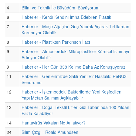
4
Bilim ve Teknik İle Büyüdüm, Büyüyorum
6
Haberler - Kendi Kendini İmha Edebilen Plastik
7
Haberler - Meşe Ağaçları Geç Yaprak Açarak Tırtıllardan
Korunuyor Olabilir
8
Haberler - Plastikten Parkinson İlacı
9
Haberler - Atmosferdeki Mikroplastikler Küresel Isınmayı
Artırıyor Olabilir
9
Haberler - Her Gün 338 Kelime Daha Az Konuşuyoruz
11
Haberler - Genlerimizde Saklı Yeni Bir Hastalık: ReNU2
Sendromu
12
Haberler - İşkembedeki Bakterilerde Yeni Keşfedilen
Yapı Metan Salımını Açıklayabilir
12
Haberler - Doğal Tekstil Lifleri Göl Tabanında 100 Yıldan
Fazla Kalabiliyor
14
Hantavirüs Vakaları Ne Anlatıyor?
24
Bilim Çizgi - Roald Amundsen