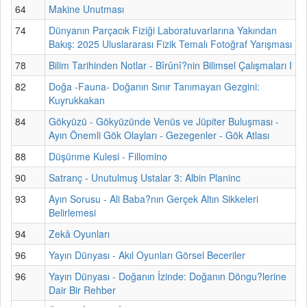
64
Makine Unutması
74
Dünyanın Parçacık Fiziği Laboratuvarlarına Yakından
Bakış: 2025 Uluslararası Fizik Temalı Fotoğraf Yarışması
78
Bilim Tarihinden Notlar - Bîrûnî?nin Bilimsel Çalışmaları I
82
Doğa -Fauna- Doğanın Sınır Tanımayan Gezgini:
Kuyrukkakan
84
Gökyüzü - Gökyüzünde Venüs ve Jüpiter Buluşması -
Ayın Önemli Gök Olayları - Gezegenler - Gök Atlası
88
Düşünme Kulesi - Fillomino
90
Satranç - Unutulmuş Ustalar 3: Albin Planinc
93
Ayın Sorusu - Ali Baba?nın Gerçek Altın Sikkeleri
Belirlemesi
94
Zekâ Oyunları
96
Yayın Dünyası - Akıl Oyunları Görsel Beceriler
96
Yayın Dünyası - Doğanın İzinde: Doğanın Döngu?lerine
Dair Bir Rehber