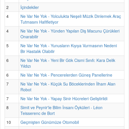
2
İçindekiler
4
Ne Var Ne Yok - Yolculukta Neşeli Müzik Dinlemek Araç
Tutmasını Hafifletiyor
4
Ne Var Ne Yok - Yünden Yapılan Diş Macunu Çürükleri
Onarabilir
5
Ne Var Ne Yok - Yunusların Kıyıya Vurmasının Nedeni
Bir Hastalık Olabilir
6
Ne Var Ne Yok - Yeni Bir Gök Cismi Sınıfı: Kara Delik
Yıldızı
6
Ne Var Ne Yok - Pencerelerden Güneş Panellerine
7
Ne Var Ne Yok - Küçük Su Böceklerinden İlham Alan
Robot
7
Ne Var Ne Yok - Yapay Sinir Hücreleri Geliştirildi
8
Simit ve Peynir'le Bilim İnsanı Öyküleri - Léon
Teisserenc de Bort
10
Geçmişten Günümüze Otomobil