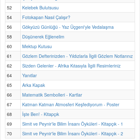
52
Kelebek Bulutsusu
54
Fotokapan Nasıl Çalışır?
56
Gökyüzü Günlüğü - Yaz Üçgeni'yle Vedalaşma
58
Düşünerek Eğlenelim
60
Mektup Kutusu
61
Gözlem Defterinizden - Yıldızlarla İlgili Gözlem Notlarınız
62
Sizden Gelenler - Afrika Kıtasıyla İlgili Resimleriniz
64
Yanıtlar
65
Arka Kapak
66
Matematik Sembolleri - Kartlar
67
Katman Katman Atmosferi Keşfediyorum - Poster
68
İşte Ben! - Kitapçık
69
Simit ve Peynir'le Bilim İnsanı Öyküleri - Kitapçık - 1
70
Simit ve Peynir'le Bilim İnsanı Öyküleri - Kitapçık - 2