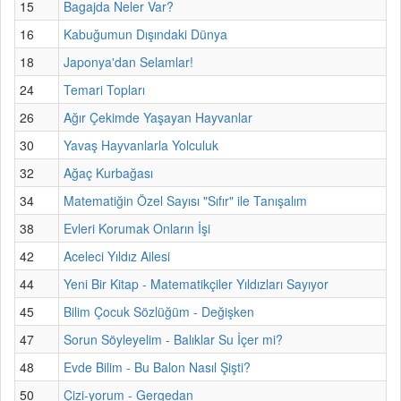
15
Bagajda Neler Var?
16
Kabuğumun Dışındaki Dünya
18
Japonya'dan Selamlar!
24
Temari Topları
26
Ağır Çekimde Yaşayan Hayvanlar
30
Yavaş Hayvanlarla Yolculuk
32
Ağaç Kurbağası
34
Matematiğin Özel Sayısı "Sıfır" ile Tanışalım
38
Evleri Korumak Onların İşi
42
Aceleci Yıldız Ailesi
44
Yeni Bir Kitap - Matematikçiler Yıldızları Sayıyor
45
Bilim Çocuk Sözlüğüm - Değişken
47
Sorun Söyleyelim - Balıklar Su İçer mi?
48
Evde Bilim - Bu Balon Nasıl Şişti?
50
Çizi-yorum - Gergedan