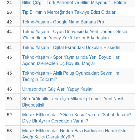
24
Bilim Çizgi - Türk Astronot ve Bilim Misyonu 1. Bölüm
26
Tıp Biliminin Merceğinden Takviye Edici Gıdalar
42
Tekno-Yaşam - Google Nano Banana Pro
44
Tekno-Yaşam - Oyun Dünyasında Yeni Dönem: Sesle
Yönlendirilen Yapay Zekâ Takım Arkadaşları
44
Tekno-Yaşam - Dijital Ekrandaki Dokuları Hissedin
45
Tekno-Yaşam - Spor Yayınlarında Yeni Boyut: Her
Açıdan İzlenebilen Üç Boyutlu Maçlar
45
Tekno-Yaşam - Akıllı Pelüş Oyuncaklar: Sevimli mi,
Tedirgin Edici mi?
46
Ultrasondan Güç Alan Yapay Kaslar
50
Sürdürülebilir Tarım İçin Mikroalg Temelli Yeni Nesil
Biyopestisit
52
Merak Ettikleriniz - ?Gece Kuşu? ya da ?Sabah İnsanı?
Diye Bir Ayrım Gerçekten Var mı?
53
Merak Ettikleriniz - Neden Bazı Kadınların Hamilelikte
Ayağı Kalıcı Olarak Büyür?