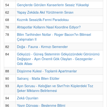
54
Gençlerde Görülen Kanserlerin Sessiz Yükselişi
62
Yapay Zekâda Akıl Yürütmenin Sınavı
68
Kozmik Sessizlik-Fermi Paradoksu
76
Ahtapotlar Kollarını Nasıl Koordine Ediyor?
78
Bilim Tarihinden Notlar - Roger Bacon?ın Bilimsel
Çalışmaları II
82
Doğa - Fauna - Kırmızı Semender
84
Gökyüzü - Güneş Sisteminin Gökyüzündeki Görünümü
Değişiyor - Ayın Önemli Gök Olayları - Gezegenler -
Gök Atlası
88
Düşünme Kulesi - Toplamlı Apartmanlar
90
Satranç - Matla Biten Etütler
93
Ayın Sorusu - Keloğlan ve Sivri?nin Küplerdeki Toz
Şeker Miktarını Belirlemesi
94
Zekâ Oyunları
96
Yayın Dünyası - Beslenme Bilimi