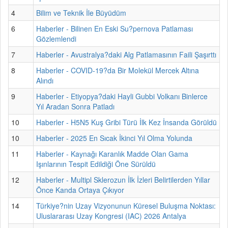
4
Bilim ve Teknik İle Büyüdüm
6
Haberler - Bilinen En Eski Su?pernova Patlaması
Gözlemlendi
7
Haberler - Avustralya?daki Alg Patlamasının Faili Şaşırttı
8
Haberler - COVID-19?da Bir Molekül Mercek Altına
Alındı
9
Haberler - Etiyopya?daki Hayli Gubbi Volkanı Binlerce
Yıl Aradan Sonra Patladı
10
Haberler - H5N5 Kuş Gribi Türü İlk Kez İnsanda Görüldü
10
Haberler - 2025 En Sıcak İkinci Yıl Olma Yolunda
11
Haberler - Kaynağı Karanlık Madde Olan Gama
Işınlarının Tespit Edildiği Öne Sürüldü
12
Haberler - Multipl Sklerozun İlk İzleri Belirtilerden Yıllar
Önce Kanda Ortaya Çıkıyor
14
Türkiye?nin Uzay Vizyonunun Küresel Buluşma Noktası:
Uluslararası Uzay Kongresi (IAC) 2026 Antalya