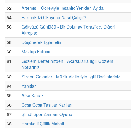
52
Artemis II Göreviyle İnsanlık Yeniden Ay'da
54
Parmak İzi Okuyucu Nasıl Çalışır?
56
Gökyüzü Günlüğü - Bir Dolunay Terazi'de, Diğeri
Akrep'te!
58
Düşünerek Eğlenelim
60
Mektup Kutusu
61
Gözlem Defterinizden - Akarsularla İlgili Gözlem
Notlarınız
62
Sizden Gelenler - Müzik Aletleriyle İlgili Resimleriniz
64
Yanıtlar
65
Arka Kapak
66
Çeşit Çeşit Taşıtlar Kartları
67
Şimdi Spor Zamanı Oyunu
68
Hareketli Çiftlik Maketi