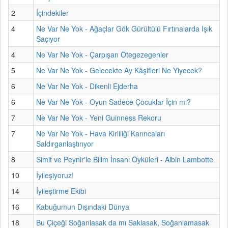
2
İçindekiler
4
Ne Var Ne Yok - Ağaçlar Gök Gürültülü Fırtınalarda Işık
Saçıyor
4
Ne Var Ne Yok - Çarpışan Ötegezegenler
5
Ne Var Ne Yok - Gelecekte Ay Kâşifleri Ne Yiyecek?
6
Ne Var Ne Yok - Dikenli Ejderha
6
Ne Var Ne Yok - Oyun Sadece Çocuklar İçin mi?
7
Ne Var Ne Yok - Yeni Guinness Rekoru
7
Ne Var Ne Yok - Hava Kirliliği Karıncaları
Saldırganlaştırıyor
8
Simit ve Peynir'le Bilim İnsanı Öyküleri - Albin Lambotte
10
İyileşiyoruz!
14
İyileştirme Ekibi
16
Kabuğumun Dışındaki Dünya
18
Bu Çiçeği Soğanlasak da mı Saklasak, Soğanlamasak