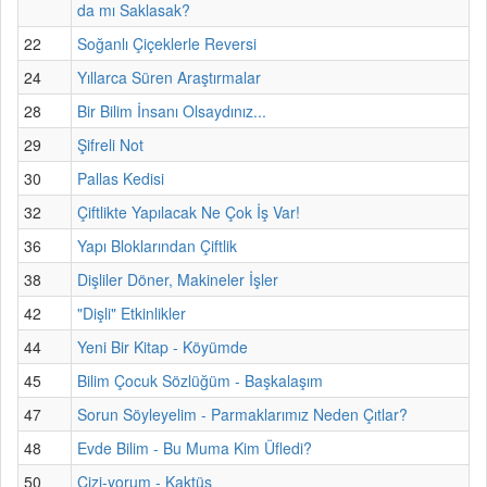
da mı Saklasak?
22
Soğanlı Çiçeklerle Reversi
24
Yıllarca Süren Araştırmalar
28
Bir Bilim İnsanı Olsaydınız...
29
Şifreli Not
30
Pallas Kedisi
32
Çiftlikte Yapılacak Ne Çok İş Var!
36
Yapı Bloklarından Çiftlik
38
Dişliler Döner, Makineler İşler
42
"Dişli" Etkinlikler
44
Yeni Bir Kitap - Köyümde
45
Bilim Çocuk Sözlüğüm - Başkalaşım
47
Sorun Söyleyelim - Parmaklarımız Neden Çıtlar?
48
Evde Bilim - Bu Muma Kim Üfledi?
50
Çizi-yorum - Kaktüs