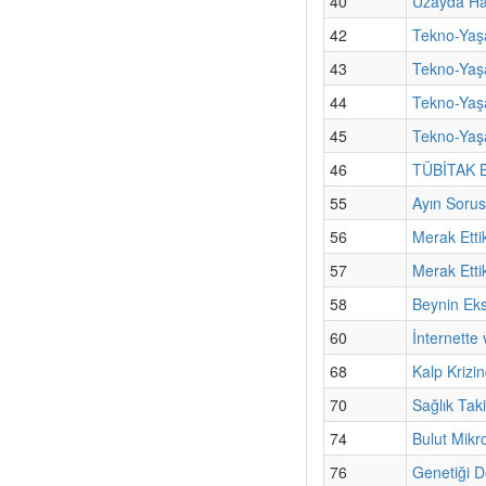
40
Uzayda Hay
42
Tekno-Yaşa
43
Tekno-Yaşa
44
Tekno-Yaş
45
Tekno-Yaşa
46
TÜBİTAK Bi
55
Ayın Sorus
56
Merak Etti
57
Merak Etti
58
Beynin Ek
60
İnternette
68
Kalp Krizin
70
Sağlık Tak
74
Bulut Mik
76
Genetiği D