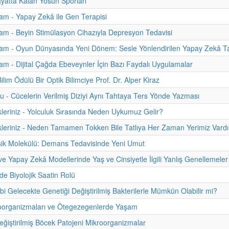
atta Kalan Yosun Sporları
m - Yapay Zekâ ile Gen Terapisi
m - Beyin Stimülasyon Cihazıyla Depresyon Tedavisi
am - Oyun Dünyasında Yeni Dönem: Sesle Yönlendirilen Yapay Zekâ Ta
m - Dijital Çağda Ebeveynler İçin Bazı Faydalı Uygulamalar
lim Ödülü Bir Optik Bilimciye Prof. Dr. Alper Kiraz
u - Cücelerin Verilmiş Diziyi Aynı Tahtaya Ters Yönde Yazması
kleriniz - Yolculuk Sırasında Neden Uykumuz Gelir?
kleriniz - Neden Tamamen Tokken Bile Tatlıya Her Zaman Yerimiz Vardı
sik Molekülü: Demans Tedavisinde Yeni Umut
 ve Yapay Zekâ Modellerinde Yaş ve Cinsiyetle İlgili Yanlış Genellemeler
de Biyolojik Saatin Rolü
ibi Gelecekte Genetiği Değiştirilmiş Bakterilerle Mümkün Olabilir mi?
roorganizmaları ve Ötegezegenlerde Yaşam
eğiştirilmiş Böcek Patojeni Mikroorganizmalar