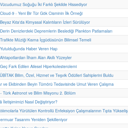
 Vücudumuz Soğuğu İki Farklı Şekilde Hissediyor
 Cloud-9 - Yeni Bir Tür Gök Cisminin İlk Örneği
Beyaz Kıta'da Kimyasal Kalıntıların İzleri Sürülüyor
 Derin Denizlerdeki Depremlerin Beslediği Plankton Patlamaları
 Trafikte Müziği Kısma İçgüdüsünün Bilimsel Temeli
- Yutulduğunda Haber Veren Hap
 Ahtapotlardan İlham Alan Akıllı Yüzeyler
 Geç Fark Edilen Ailesel Hiperkolesterolemi
TÜBİTAK Bilim, Özel, Hizmet ve Teşvik Ödülleri Sahiplerini Buldu
ar ve Ekibinden Beyin Tümörü Tedavisinde Umut Veren Çalışma
i - Türk Astronot ve Bilim Misyonu 2. Bölüm
İletişimimizi Nasıl Değiştiriyor?
ılımcılarla Yürütülen Kontrollü Enfeksiyon Çalışmalarının Tıpta Yükseliş
 Fermuar Tasarımı Yeniden Şekilleniyor