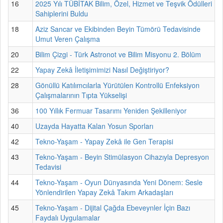
16
2025 Yılı TÜBİTAK Bilim, Özel, Hizmet ve Teşvik Ödülleri
Sahiplerini Buldu
18
Aziz Sancar ve Ekibinden Beyin Tümörü Tedavisinde
Umut Veren Çalışma
20
Bilim Çizgi - Türk Astronot ve Bilim Misyonu 2. Bölüm
22
Yapay Zekâ İletişimimizi Nasıl Değiştiriyor?
28
Gönüllü Katılımcılarla Yürütülen Kontrollü Enfeksiyon
Çalışmalarının Tıpta Yükselişi
36
100 Yıllık Fermuar Tasarımı Yeniden Şekilleniyor
40
Uzayda Hayatta Kalan Yosun Sporları
42
Tekno-Yaşam - Yapay Zekâ ile Gen Terapisi
43
Tekno-Yaşam - Beyin Stimülasyon Cihazıyla Depresyon
Tedavisi
44
Tekno-Yaşam - Oyun Dünyasında Yeni Dönem: Sesle
Yönlendirilen Yapay Zekâ Takım Arkadaşları
45
Tekno-Yaşam - Dijital Çağda Ebeveynler İçin Bazı
Faydalı Uygulamalar