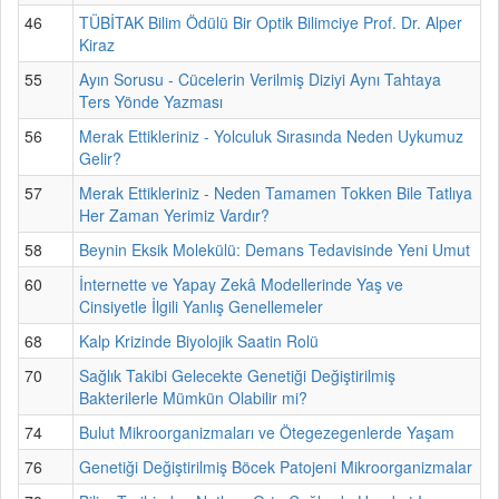
46
TÜBİTAK Bilim Ödülü Bir Optik Bilimciye Prof. Dr. Alper
Kiraz
55
Ayın Sorusu - Cücelerin Verilmiş Diziyi Aynı Tahtaya
Ters Yönde Yazması
56
Merak Ettikleriniz - Yolculuk Sırasında Neden Uykumuz
Gelir?
57
Merak Ettikleriniz - Neden Tamamen Tokken Bile Tatlıya
Her Zaman Yerimiz Vardır?
58
Beynin Eksik Molekülü: Demans Tedavisinde Yeni Umut
60
İnternette ve Yapay Zekâ Modellerinde Yaş ve
Cinsiyetle İlgili Yanlış Genellemeler
68
Kalp Krizinde Biyolojik Saatin Rolü
70
Sağlık Takibi Gelecekte Genetiği Değiştirilmiş
Bakterilerle Mümkün Olabilir mi?
74
Bulut Mikroorganizmaları ve Ötegezegenlerde Yaşam
76
Genetiği Değiştirilmiş Böcek Patojeni Mikroorganizmalar