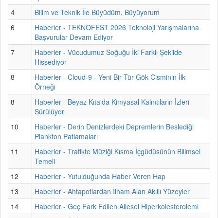
4
Bilim ve Teknik İle Büyüdüm, Büyüyorum
6
Haberler - TEKNOFEST 2026 Teknoloji Yarışmalarına
Başvurular Devam Ediyor
7
Haberler - Vücudumuz Soğuğu İki Farklı Şekilde
Hissediyor
8
Haberler - Cloud-9 - Yeni Bir Tür Gök Cisminin İlk
Örneği
8
Haberler - Beyaz Kıta'da Kimyasal Kalıntıların İzleri
Sürülüyor
10
Haberler - Derin Denizlerdeki Depremlerin Beslediği
Plankton Patlamaları
11
Haberler - Trafikte Müziği Kısma İçgüdüsünün Bilimsel
Temeli
12
Haberler - Yutulduğunda Haber Veren Hap
13
Haberler - Ahtapotlardan İlham Alan Akıllı Yüzeyler
14
Haberler - Geç Fark Edilen Ailesel Hiperkolesterolemi