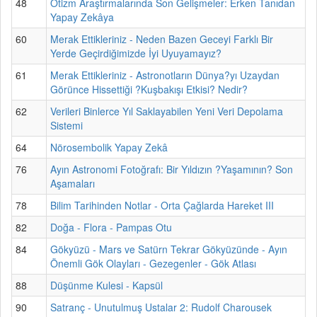
48
Otizm Araştırmalarında Son Gelişmeler: Erken Tanıdan
Yapay Zekâya
60
Merak Ettikleriniz - Neden Bazen Geceyi Farklı Bir
Yerde Geçirdiğimizde İyi Uyuyamayız?
61
Merak Ettikleriniz - Astronotların Dünya?yı Uzaydan
Görünce Hissettiği ?Kuşbakışı Etkisi? Nedir?
62
Verileri Binlerce Yıl Saklayabilen Yeni Veri Depolama
Sistemi
64
Nörosembolik Yapay Zekâ
76
Ayın Astronomi Fotoğrafı: Bir Yıldızın ?Yaşamının? Son
Aşamaları
78
Bilim Tarihinden Notlar - Orta Çağlarda Hareket III
82
Doğa - Flora - Pampas Otu
84
Gökyüzü - Mars ve Satürn Tekrar Gökyüzünde - Ayın
Önemli Gök Olayları - Gezegenler - Gök Atlası
88
Düşünme Kulesi - Kapsül
90
Satranç - Unutulmuş Ustalar 2: Rudolf Charousek