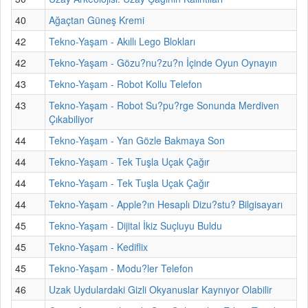
40
Ağaçtan Güneş Kremi
42
Tekno-Yaşam - Akıllı Lego Blokları
42
Tekno-Yaşam - Gözu?nu?zu?n İçinde Oyun Oynayın
43
Tekno-Yaşam - Robot Kollu Telefon
43
Tekno-Yaşam - Robot Su?pu?rge Sonunda Merdiven
Çıkabiliyor
44
Tekno-Yaşam - Yan Gözle Bakmaya Son
44
Tekno-Yaşam - Tek Tuşla Uçak Çağır
44
Tekno-Yaşam - Tek Tuşla Uçak Çağır
44
Tekno-Yaşam - Apple?ın Hesaplı Dizu?stu? Bilgisayarı
45
Tekno-Yaşam - Dijital İkiz Suçluyu Buldu
45
Tekno-Yaşam - Kediflix
45
Tekno-Yaşam - Modu?ler Telefon
46
Uzak Uydulardaki Gizli Okyanuslar Kaynıyor Olabilir