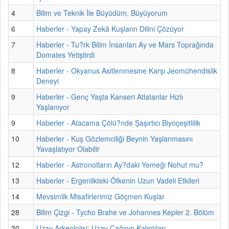
4
Bilim ve Teknik İle Büyüdüm, Büyüyorum
6
Haberler - Yapay Zekâ Kuşların Dilini Çözüyor
7
Haberler - Tu?rk Bilim İnsanları Ay ve Mars Toprağında
Domates Yetiştirdi
8
Haberler - Okyanus Asitlenmesine Karşı Jeomühendislik
Deneyi
9
Haberler - Genç Yaşta Kanseri Atlatanlar Hızlı
Yaşlanıyor
9
Haberler - Atacama Çölü?nde Şaşırtıcı Biyoçeşitlilik
10
Haberler - Kuş Gözlemciliği Beynin Yaşlanmasını
Yavaşlatıyor Olabilir
12
Haberler - Astronotların Ay?daki Yemeği Nohut mu?
13
Haberler - Ergenlikteki Öfkenin Uzun Vadeli Etkileri
14
Mevsimlik Misafirlerimiz Göçmen Kuşlar
28
Bilim Çizgi - Tycho Brahe ve Johannes Kepler 2. Bölüm
30
Uzay Arkeolojisi: Uzay Çağının Kalıntıları