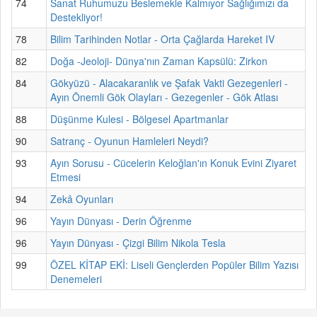
74
Sanat Ruhumuzu Beslemekle Kalmıyor Sağlığımızı da
Destekliyor!
78
Bilim Tarihinden Notlar - Orta Çağlarda Hareket IV
82
Doğa -Jeoloji- Dünya'nın Zaman Kapsülü: Zirkon
84
Gökyüzü - Alacakaranlık ve Şafak Vakti Gezegenleri -
Ayın Önemli Gök Olayları - Gezegenler - Gök Atlası
88
Düşünme Kulesi - Bölgesel Apartmanlar
90
Satranç - Oyunun Hamleleri Neydi?
93
Ayın Sorusu - Cücelerin Keloğlan'ın Konuk Evini Ziyaret
Etmesi
94
Zekâ Oyunları
96
Yayın Dünyası - Derin Öğrenme
96
Yayın Dünyası - Çizgi Bilim Nikola Tesla
99
ÖZEL KİTAP EKİ: Liseli Gençlerden Popüler Bilim Yazısı
Denemeleri