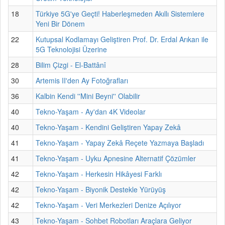
18
Türkiye 5G'ye Geçti! Haberleşmeden Akıllı Sistemlere
Yeni Bir Dönem
22
Kutupsal Kodlamayı Geliştiren Prof. Dr. Erdal Arıkan ile
5G Teknolojisi Üzerine
28
Bilim Çizgi - El-Battânî
30
Artemis II'den Ay Fotoğrafları
36
Kalbin Kendi ''Mini Beyni'' Olabilir
40
Tekno-Yaşam - Ay'dan 4K Videolar
40
Tekno-Yaşam - Kendini Geliştiren Yapay Zekâ
41
Tekno-Yaşam - Yapay Zekâ Reçete Yazmaya Başladı
41
Tekno-Yaşam - Uyku Apnesine Alternatif Çözümler
42
Tekno-Yaşam - Herkesin Hikâyesi Farklı
42
Tekno-Yaşam - Biyonik Destekle Yürüyüş
42
Tekno-Yaşam - Veri Merkezleri Denize Açılıyor
43
Tekno-Yaşam - Sohbet Robotları Araçlara Geliyor