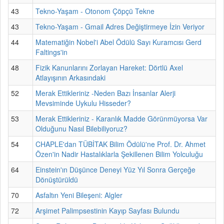
43
Tekno-Yaşam - Otonom Çöpçü Tekne
43
Tekno-Yaşam - Gmail Adres Değiştirmeye İzin Veriyor
44
Matematiğin Nobel'i Abel Ödülü Sayı Kuramcısı Gerd
Faltings'in
48
Fizik Kanunlarını Zorlayan Hareket: Dörtlü Axel
Atlayışının Arkasındaki
52
Merak Ettikleriniz -Neden Bazı İnsanlar Alerji
Mevsiminde Uykulu Hisseder?
53
Merak Ettikleriniz - Karanlık Madde Görünmüyorsa Var
Olduğunu Nasıl Bilebiliyoruz?
54
CHAPLE'dan TÜBİTAK Bilim Ödülü'ne Prof. Dr. Ahmet
Özen'in Nadir Hastalıklarla Şekillenen Bilim Yolculuğu
64
Einstein'ın Düşünce Deneyi Yüz Yıl Sonra Gerçeğe
Dönüştürüldü
70
Asfaltın Yeni Bileşeni: Algler
72
Arşimet Palimpsestinin Kayıp Sayfası Bulundu