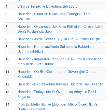
4
Bilim ve Teknik İle Büyüdüm, Büyüyorum
6
Haberler - 5.000 Yıllık Küllüoba Ekmeğinin Tarifi
Çözüldü
7
Haberler - Okyanuslardaki Cıva Kirliliğinin Küresel İzleri
Deniz Kuşlarında Saklı
8
Haberler - Ay'da Devasa Büyüklükte Bir Krater Oluştu
8
Haberler - Nanoplastiklerin Salmonella Bakterisi
Üzerindeki Etkisi
10
Haberler - İmparator Penguen IUCN Kırmızı Listesinde
''Tehlikede'' Statüsünde
11
Haberler - On Bin Kübit İnternet Güvenliğini Ortadan
Kaldırabilir
12
Haberler - Depresyonun Kaynağı Hücrede Saklı Olabilir
13
Haberler - Türkiye'nin İlk Özgün İlaç Adayının Faz I
Başarısı
14
Prof. Dr. Metin Sitti ve Ekibinden Mikro Ölçekli İki Yeni
Üretim Teknolojisi