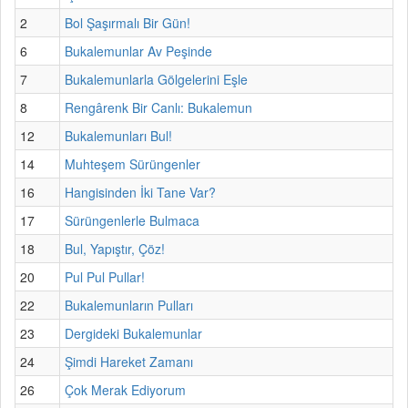
2
Bol Şaşırmalı Bir Gün!
6
Bukalemunlar Av Peşinde
7
Bukalemunlarla Gölgelerini Eşle
8
Rengârenk Bir Canlı: Bukalemun
12
Bukalemunları Bul!
14
Muhteşem Sürüngenler
16
Hangisinden İki Tane Var?
17
Sürüngenlerle Bulmaca
18
Bul, Yapıştır, Çöz!
20
Pul Pul Pullar!
22
Bukalemunların Pulları
23
Dergideki Bukalemunlar
24
Şimdi Hareket Zamanı
26
Çok Merak Ediyorum