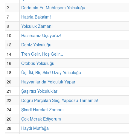
2
Dedemin En Muhteşem Yolculuğu
7
Hatırla Bakalım!
8
Yolculuk Zamanı!
10
Hazırsanız Uçuyoruz!
12
Deniz Yolculuğu
14
Tren Gelir, Hoş Gelir...
16
Otobüs Yolculuğu
18
Üç, İki, Bir, Sıfır! Uzay Yolculuğu
20
Hayvanlar da Yolculuk Yapar
21
Şaşırtıcı Yolculuklar!
22
Doğru Parçaları Seç, Yapbozu Tamamla!
24
Şimdi Hareket Zamanı
26
Çok Merak Ediyorum
28
Haydi Mutfağa