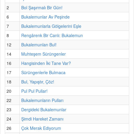
2
Bol Şaşırmalı Bir Gün!
6
Bukalemunlar Av Peşinde
7
Bukalemunlarla Gölgelerini Eşle
8
Rengârenk Bir Canlı: Bukalemun
12
Bukalemunları Bul!
14
Muhteşem Sürüngenler
16
Hangisinden İki Tane Var?
17
Sürüngenlerle Bulmaca
18
Bul, Yapıştır, Çöz!
20
Pul Pul Pullar!
22
Bukalemunların Pulları
23
Dergideki Bukalemunlar
24
Şimdi Hareket Zamanı
26
Çok Merak Ediyorum