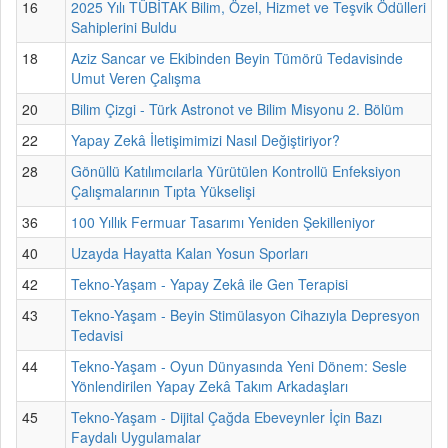
16
2025 Yılı TÜBİTAK Bilim, Özel, Hizmet ve Teşvik Ödülleri
Sahiplerini Buldu
18
Aziz Sancar ve Ekibinden Beyin Tümörü Tedavisinde
Umut Veren Çalışma
20
Bilim Çizgi - Türk Astronot ve Bilim Misyonu 2. Bölüm
22
Yapay Zekâ İletişimimizi Nasıl Değiştiriyor?
28
Gönüllü Katılımcılarla Yürütülen Kontrollü Enfeksiyon
Çalışmalarının Tıpta Yükselişi
36
100 Yıllık Fermuar Tasarımı Yeniden Şekilleniyor
40
Uzayda Hayatta Kalan Yosun Sporları
42
Tekno-Yaşam - Yapay Zekâ ile Gen Terapisi
43
Tekno-Yaşam - Beyin Stimülasyon Cihazıyla Depresyon
Tedavisi
44
Tekno-Yaşam - Oyun Dünyasında Yeni Dönem: Sesle
Yönlendirilen Yapay Zekâ Takım Arkadaşları
45
Tekno-Yaşam - Dijital Çağda Ebeveynler İçin Bazı
Faydalı Uygulamalar