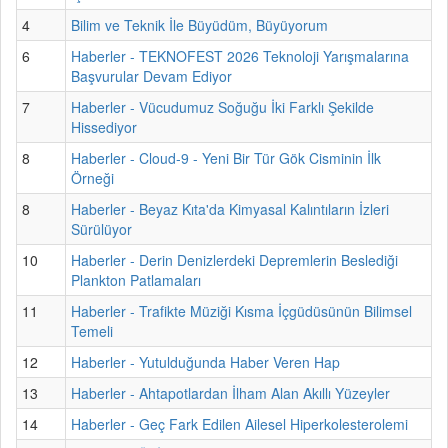
4
Bilim ve Teknik İle Büyüdüm, Büyüyorum
6
Haberler - TEKNOFEST 2026 Teknoloji Yarışmalarına
Başvurular Devam Ediyor
7
Haberler - Vücudumuz Soğuğu İki Farklı Şekilde
Hissediyor
8
Haberler - Cloud-9 - Yeni Bir Tür Gök Cisminin İlk
Örneği
8
Haberler - Beyaz Kıta'da Kimyasal Kalıntıların İzleri
Sürülüyor
10
Haberler - Derin Denizlerdeki Depremlerin Beslediği
Plankton Patlamaları
11
Haberler - Trafikte Müziği Kısma İçgüdüsünün Bilimsel
Temeli
12
Haberler - Yutulduğunda Haber Veren Hap
13
Haberler - Ahtapotlardan İlham Alan Akıllı Yüzeyler
14
Haberler - Geç Fark Edilen Ailesel Hiperkolesterolemi