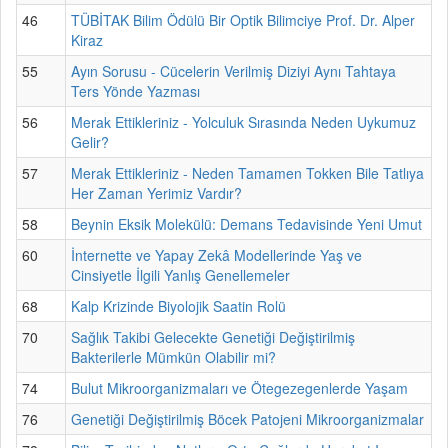
46
TÜBİTAK Bilim Ödülü Bir Optik Bilimciye Prof. Dr. Alper
Kiraz
55
Ayın Sorusu - Cücelerin Verilmiş Diziyi Aynı Tahtaya
Ters Yönde Yazması
56
Merak Ettikleriniz - Yolculuk Sırasında Neden Uykumuz
Gelir?
57
Merak Ettikleriniz - Neden Tamamen Tokken Bile Tatlıya
Her Zaman Yerimiz Vardır?
58
Beynin Eksik Molekülü: Demans Tedavisinde Yeni Umut
60
İnternette ve Yapay Zekâ Modellerinde Yaş ve
Cinsiyetle İlgili Yanlış Genellemeler
68
Kalp Krizinde Biyolojik Saatin Rolü
70
Sağlık Takibi Gelecekte Genetiği Değiştirilmiş
Bakterilerle Mümkün Olabilir mi?
74
Bulut Mikroorganizmaları ve Ötegezegenlerde Yaşam
76
Genetiği Değiştirilmiş Böcek Patojeni Mikroorganizmalar