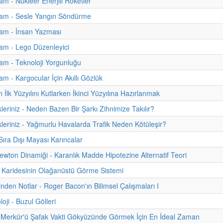
m - Nükleer Enerjili Roketler
am - Sesle Yangın Söndürme
am - İnsan Yazması
am - Lego Düzenleyici
m - Teknoloji Yorgunluğu
m - Kargocular İçin Akıllı Gözlük
İlk Yüzyılını Kutlarken İkinci Yüzyılına Hazırlanmak
kleriniz - Neden Bazen Bir Şarkı Zihnimize Takılır?
kleriniz - Yağmurlu Havalarda Trafik Neden Kötüleşir?
ıra Dışı Mayası Karıncalar
ewton Dinamiği - Karanlık Madde Hipotezine Alternatif Teori
 Karidesinin Olağanüstü Görme Sistemi
inden Notlar - Roger Bacon'ın Bilimsel Çalışmaları I
oji - Buzul Gölleri
 Merkür'ü Şafak Vakti Gökyüzünde Görmek İçin En İdeal Zaman