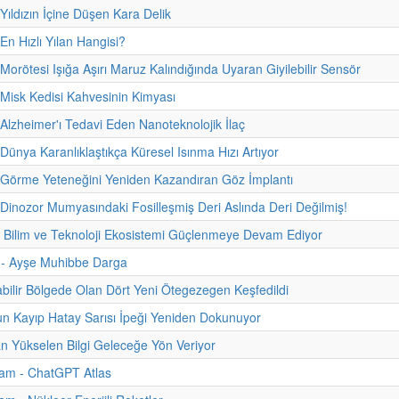
 Yıldızın İçine Düşen Kara Delik
En Hızlı Yılan Hangisi?
 Morötesi Işığa Aşırı Maruz Kalındığında Uyaran Giyilebilir Sensör
 Misk Kedisi Kahvesinin Kimyası
 Alzheimer'ı Tedavi Eden Nanoteknolojik İlaç
 Dünya Karanlıklaştıkça Küresel Isınma Hızı Artıyor
 Görme Yeteneğini Yeniden Kazandıran Göz İmplantı
 Dinozor Mumyasındaki Fosilleşmiş Deri Aslında Deri Değilmiş!
n Bilim ve Teknoloji Ekosistemi Güçlenmeye Devam Ediyor
i - Ayşe Muhibbe Darga
abilir Bölgede Olan Dört Yeni Ötegezegen Keşfedildi
n Kayıp Hatay Sarısı İpeği Yeniden Dokunuyor
n Yükselen Bilgi Geleceğe Yön Veriyor
am - ChatGPT Atlas