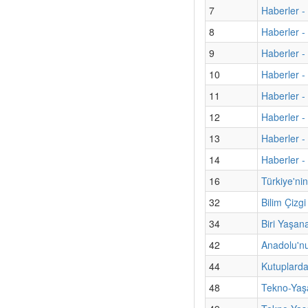
7
Haberler -
8
Haberler - 
9
Haberler -
10
Haberler -
11
Haberler -
12
Haberler -
13
Haberler -
14
Haberler -
16
Türkiye'ni
32
Bilim Çizg
34
Biri Yaşan
42
Anadolu'nu
44
Kutuplarda
48
Tekno-Yaş