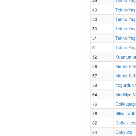
49
Tekno-Yaşa
49
Tekno-Yaş
50
Tekno-Yaş
50
Tekno-Yaş
51
Tekno-Yaşa
51
Tekno-Yaşa
52
Kuantumun 
56
Merak Etti
57
Merak Etti
58
Yoğurdun S
64
Modifiye N
76
Gökkuşağı
78
Bilim Tarih
82
Doğa - Jeol
84
Gökyüzü -