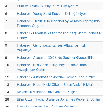
4
Bilim ve Teknik İle Büyüdüm, Büyüyorum
6
Haberler - Yapay Zekâ Kuşların Dilini Çözüyor
7
Haberler - Tu?rk Bilim İnsanları Ay ve Mars Toprağında
Domates Yetiştirdi
8
Haberler - Okyanus Asitlenmesine Karşı Jeomühendislik
Deneyi
9
Haberler - Genç Yaşta Kanseri Atlatanlar Hızlı
Yaşlanıyor
9
Haberler - Atacama Çölü?nde Şaşırtıcı Biyoçeşitlilik
10
Haberler - Kuş Gözlemciliği Beynin Yaşlanmasını
Yavaşlatıyor Olabilir
12
Haberler - Astronotların Ay?daki Yemeği Nohut mu?
13
Haberler - Ergenlikteki Öfkenin Uzun Vadeli Etkileri
14
Mevsimlik Misafirlerimiz Göçmen Kuşlar
28
Bilim Çizgi - Tycho Brahe ve Johannes Kepler 2. Bölüm
30
Uzay Arkeolojisi: Uzay Çağının Kalıntıları