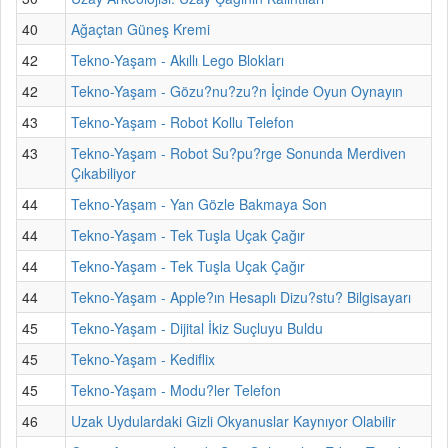
40
Ağaçtan Güneş Kremi
42
Tekno-Yaşam - Akıllı Lego Blokları
42
Tekno-Yaşam - Gözu?nu?zu?n İçinde Oyun Oynayın
43
Tekno-Yaşam - Robot Kollu Telefon
43
Tekno-Yaşam - Robot Su?pu?rge Sonunda Merdiven
Çıkabiliyor
44
Tekno-Yaşam - Yan Gözle Bakmaya Son
44
Tekno-Yaşam - Tek Tuşla Uçak Çağır
44
Tekno-Yaşam - Tek Tuşla Uçak Çağır
44
Tekno-Yaşam - Apple?ın Hesaplı Dizu?stu? Bilgisayarı
45
Tekno-Yaşam - Dijital İkiz Suçluyu Buldu
45
Tekno-Yaşam - Kediflix
45
Tekno-Yaşam - Modu?ler Telefon
46
Uzak Uydulardaki Gizli Okyanuslar Kaynıyor Olabilir