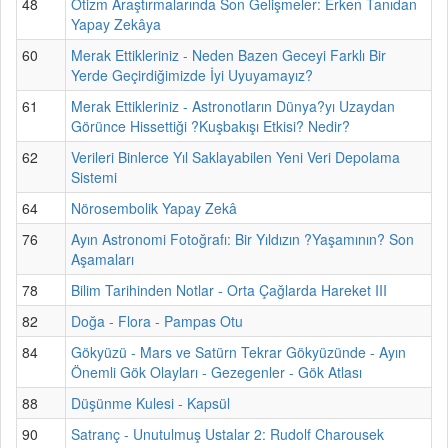
48
Otizm Araştırmalarında Son Gelişmeler: Erken Tanıdan
Yapay Zekâya
60
Merak Ettikleriniz - Neden Bazen Geceyi Farklı Bir
Yerde Geçirdiğimizde İyi Uyuyamayız?
61
Merak Ettikleriniz - Astronotların Dünya?yı Uzaydan
Görünce Hissettiği ?Kuşbakışı Etkisi? Nedir?
62
Verileri Binlerce Yıl Saklayabilen Yeni Veri Depolama
Sistemi
64
Nörosembolik Yapay Zekâ
76
Ayın Astronomi Fotoğrafı: Bir Yıldızın ?Yaşamının? Son
Aşamaları
78
Bilim Tarihinden Notlar - Orta Çağlarda Hareket III
82
Doğa - Flora - Pampas Otu
84
Gökyüzü - Mars ve Satürn Tekrar Gökyüzünde - Ayın
Önemli Gök Olayları - Gezegenler - Gök Atlası
88
Düşünme Kulesi - Kapsül
90
Satranç - Unutulmuş Ustalar 2: Rudolf Charousek