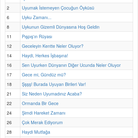
2
Uyumak İstemeyen Çocuğun Öyküsü
6
Uyku Zamanı...
8
Uykunun Gizemli Dünyasına Hoş Geldin
11
Pışpış'ın Rüyası
12
Geceleyin Kentte Neler Oluyor?
14
Haydi, Herkes İşbaşına!
16
Sen Uyurken Dünyanın Diğer Ucunda Neler Oluyor
17
Gece mi, Gündüz mü?
18
Şşşş! Burada Uyuyan Birileri Var!
21
Siz Neden Uyumadınız Acaba?
22
Ormanda Bir Gece
24
Şimdi Hareket Zamanı
26
Çok Merak Ediyorum
28
Haydi Mutfağa