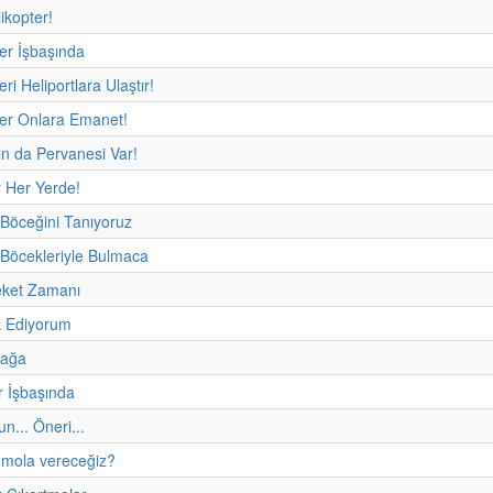
likopter!
ler İşbaşında
eri Heliportlara Ulaştır!
ler Onlara Emanet!
ın da Pervanesi Var!
 Her Yerde!
 Böceğini Tanıyoruz
 Böcekleriyle Bulmaca
eket Zamanı
 Ediyorum
fağa
r İşbaşında
un... Öneri...
mola vereceğiz?