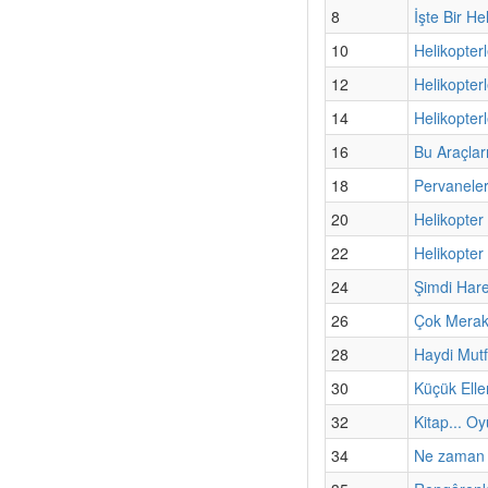
8
İşte Bir He
10
Helikopter
12
Helikopterl
14
Helikopter
16
Bu Araçlar
18
Pervaneler
20
Helikopter
22
Helikopter
24
Şimdi Har
26
Çok Merak
28
Haydi Mut
30
Küçük Elle
32
Kitap... Oy
34
Ne zaman 