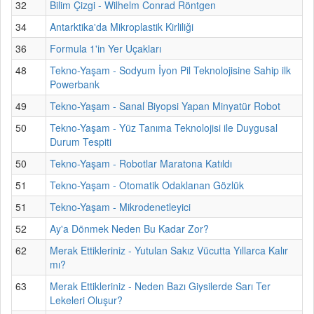
32
Bilim Çizgi - Wilhelm Conrad Röntgen
34
Antarktika'da Mikroplastik Kirliliği
36
Formula 1'in Yer Uçakları
48
Tekno-Yaşam - Sodyum İyon Pil Teknolojisine Sahip ilk
Powerbank
49
Tekno-Yaşam - Sanal Biyopsi Yapan Minyatür Robot
50
Tekno-Yaşam - Yüz Tanıma Teknolojisi ile Duygusal
Durum Tespiti
50
Tekno-Yaşam - Robotlar Maratona Katıldı
51
Tekno-Yaşam - Otomatik Odaklanan Gözlük
51
Tekno-Yaşam - Mikrodenetleyici
52
Ay'a Dönmek Neden Bu Kadar Zor?
62
Merak Ettikleriniz - Yutulan Sakız Vücutta Yıllarca Kalır
mı?
63
Merak Ettikleriniz - Neden Bazı Giysilerde Sarı Ter
Lekeleri Oluşur?