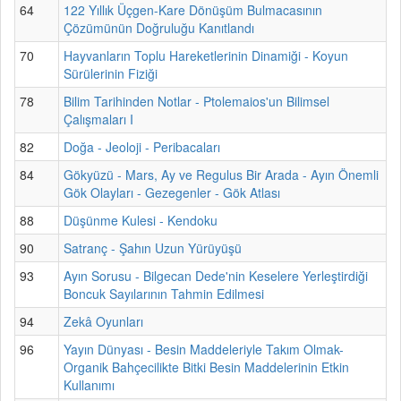
64
122 Yıllık Üçgen-Kare Dönüşüm Bulmacasının
Çözümünün Doğruluğu Kanıtlandı
70
Hayvanların Toplu Hareketlerinin Dinamiği - Koyun
Sürülerinin Fiziği
78
Bilim Tarihinden Notlar - Ptolemaios'un Bilimsel
Çalışmaları I
82
Doğa - Jeoloji - Peribacaları
84
Gökyüzü - Mars, Ay ve Regulus Bir Arada - Ayın Önemli
Gök Olayları - Gezegenler - Gök Atlası
88
Düşünme Kulesi - Kendoku
90
Satranç - Şahın Uzun Yürüyüşü
93
Ayın Sorusu - Bilgecan Dede'nin Keselere Yerleştirdiği
Boncuk Sayılarının Tahmin Edilmesi
94
Zekâ Oyunları
96
Yayın Dünyası - Besin Maddeleriyle Takım Olmak-
Organik Bahçecilikte Bitki Besin Maddelerinin Etkin
Kullanımı