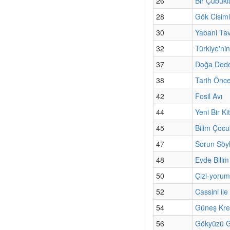
26
Bir Çubukl
28
Gök Cisimle
30
Yabani Ta
32
Türkiye'n
37
Doğa Dedek
38
Tarih Önce
42
Fosil Avı
44
Yeni Bir K
45
Bilim Çoc
47
Sorun Söyl
48
Evde Bilim
50
Çizi-yorum
52
Cassini il
54
Güneş Krem
56
Gökyüzü G