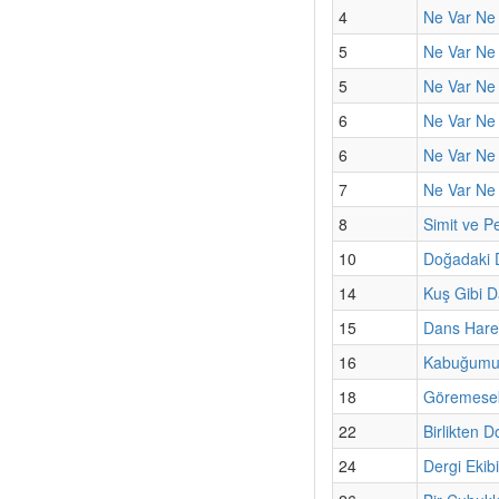
4
Ne Var Ne Y
5
Ne Var Ne
5
Ne Var Ne 
6
Ne Var Ne 
6
Ne Var Ne 
7
Ne Var Ne 
8
Simit ve Pe
10
Doğadaki 
14
Kuş Gibi D
15
Dans Harek
16
Kabuğumun
18
Göremesek 
22
Birlikten 
24
Dergi Ekib