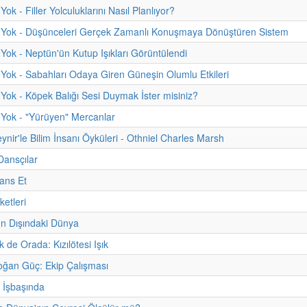
ok - Filler Yolculuklarını Nasıl Planlıyor?
 Yok - Düşünceleri Gerçek Zamanlı Konuşmaya Dönüştüren Sistem
Yok - Neptün'ün Kutup Işıkları Görüntülendi
Yok - Sabahları Odaya Giren Güneşin Olumlu Etkileri
Yok - Köpek Balığı Sesi Duymak İster misiniz?
Yok - "Yürüyen" Mercanlar
ynir'le Bilim İnsanı Öyküleri - Othniel Charles Marsh
Dansçılar
ans Et
etleri
 Dışındaki Dünya
de Orada: Kızılötesi Işık
Doğan Güç: Ekip Çalışması
i İşbaşında