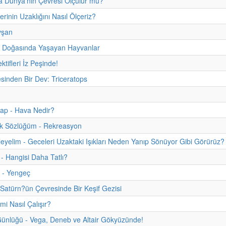
a Dünya'nın Çevresi Ölçülür mü?
rinin Uzaklığını Nasıl Ölçeriz?
vşan
in Doğasında Yaşayan Hayvanlar
tifleri İz Peşinde!
sinden Bir Dev: Triceratops
itap - Hava Nedir?
uk Sözlüğüm - Rekreasyon
eyelim - Geceleri Uzaktaki Işıkları Neden Yanıp Sönüyor Gibi Görürüz?
 - Hangisi Daha Tatlı?
 - Yengeç
e Satürn?ün Çevresinde Bir Keşif Gezisi
i Nasıl Çalışır?
ünlüğü - Vega, Deneb ve Altair Gökyüzünde!