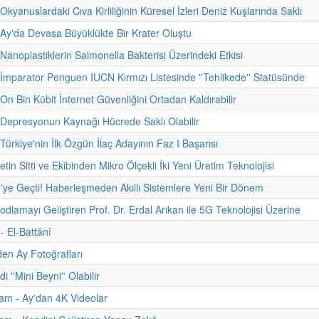
Okyanuslardaki Cıva Kirliliğinin Küresel İzleri Deniz Kuşlarında Saklı
 Ay'da Devasa Büyüklükte Bir Krater Oluştu
 Nanoplastiklerin Salmonella Bakterisi Üzerindeki Etkisi
 İmparator Penguen IUCN Kırmızı Listesinde ''Tehlikede'' Statüsünde
On Bin Kübit İnternet Güvenliğini Ortadan Kaldırabilir
 Depresyonun Kaynağı Hücrede Saklı Olabilir
Türkiye'nin İlk Özgün İlaç Adayının Faz I Başarısı
etin Sitti ve Ekibinden Mikro Ölçekli İki Yeni Üretim Teknolojisi
'ye Geçti! Haberleşmeden Akıllı Sistemlere Yeni Bir Dönem
odlamayı Geliştiren Prof. Dr. Erdal Arıkan ile 5G Teknolojisi Üzerine
 - El-Battânî
den Ay Fotoğrafları
i ''Mini Beyni'' Olabilir
am - Ay'dan 4K Videolar