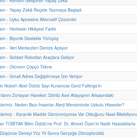
m - Kendini Geliştiren Yapay Zekâ
am - Yapay Zekâ Reçete Yazmaya Başladı
m - Uyku Apnesine Alternatif Çözümler
m - Herkesin Hikâyesi Farklı
am - Biyonik Destekle Yürüyüş
m - Veri Merkezleri Denize Açılıyor
m - Sohbet Robotları Araçlara Geliyor
am - Otonom Çöpçü Tekne
m - Gmail Adres Değiştirmeye İzin Veriyor
n Nobel'i Abel Ödülü Sayı Kuramcısı Gerd Faltings'in
nlarını Zorlayan Hareket: Dörtlü Axel Atlayışının Arkasındaki
kleriniz -Neden Bazı İnsanlar Alerji Mevsiminde Uykulu Hisseder?
kleriniz - Karanlık Madde Görünmüyorsa Var Olduğunu Nasıl Bilebiliyor
 TÜBİTAK Bilim Ödülü'ne Prof. Dr. Ahmet Özen'in Nadir Hastalıklarla Ş
n Düşünce Deneyi Yüz Yıl Sonra Gerçeğe Dönüştürüldü