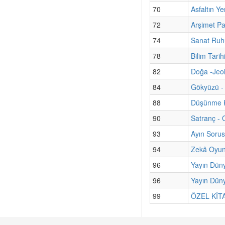
70
Asfaltın Ye
72
Arşimet Pa
74
Sanat Ruhu
78
Bilim Tari
82
Doğa -Jeol
84
Gökyüzü - 
88
Düşünme K
90
Satranç - 
93
Ayın Sorus
94
Zekâ Oyun
96
Yayın Dün
96
Yayın Düny
99
ÖZEL KİTAP