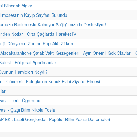
ni Bileşeni: Algler
limpsestinin Kayıp Sayfası Bulundu
muzu Beslemekle Kalmıyor Sağlığımızı da Destekliyor!
hinden Notlar - Orta Çağlarda Hareket IV
oji- Dünya'nın Zaman Kapsülü: Zirkon
Alacakaranlık ve Şafak Vakti Gezegenleri - Ayın Önemli Gök Olayları - 
ulesi - Bölgesel Apartmanlar
Oyunun Hamleleri Neydi?
u - Cücelerin Keloğlan'ın Konuk Evini Ziyaret Etmesi
ları
yası - Derin Öğrenme
ası - Çizgi Bilim Nikola Tesla
 EKİ: Liseli Gençlerden Popüler Bilim Yazısı Denemeleri