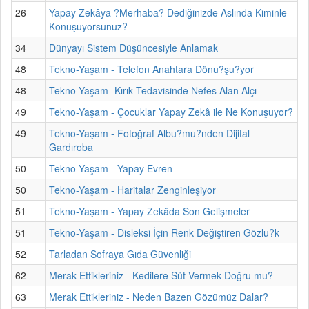
26
Yapay Zekâya ?Merhaba? Dediğinizde Aslında Kiminle
Konuşuyorsunuz?
34
Dünyayı Sistem Düşüncesiyle Anlamak
48
Tekno-Yaşam - Telefon Anahtara Dönu?şu?yor
48
Tekno-Yaşam -Kırık Tedavisinde Nefes Alan Alçı
49
Tekno-Yaşam - Çocuklar Yapay Zekâ ile Ne Konuşuyor?
49
Tekno-Yaşam - Fotoğraf Albu?mu?nden Dijital
Gardıroba
50
Tekno-Yaşam - Yapay Evren
50
Tekno-Yaşam - Haritalar Zenginleşiyor
51
Tekno-Yaşam - Yapay Zekâda Son Gelişmeler
51
Tekno-Yaşam - Disleksi İçin Renk Değiştiren Gözlu?k
52
Tarladan Sofraya Gıda Güvenliği
62
Merak Ettikleriniz - Kedilere Süt Vermek Doğru mu?
63
Merak Ettikleriniz - Neden Bazen Gözümüz Dalar?