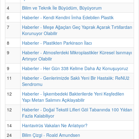
4
Bilim ve Teknik İle Büyüdüm, Büyüyorum
6
Haberler - Kendi Kendini İmha Edebilen Plastik
7
Haberler - Meşe Ağaçları Geç Yaprak Açarak Tırtıllardan
Korunuyor Olabilir
8
Haberler - Plastikten Parkinson İlacı
9
Haberler - Atmosferdeki Mikroplastikler Küresel Isınmayı
Artırıyor Olabilir
9
Haberler - Her Gün 338 Kelime Daha Az Konuşuyoruz
11
Haberler - Genlerimizde Saklı Yeni Bir Hastalık: ReNU2
Sendromu
12
Haberler - İşkembedeki Bakterilerde Yeni Keşfedilen
Yapı Metan Salımını Açıklayabilir
12
Haberler - Doğal Tekstil Lifleri Göl Tabanında 100 Yıldan
Fazla Kalabiliyor
14
Hantavirüs Vakaları Ne Anlatıyor?
24
Bilim Çizgi - Roald Amundsen