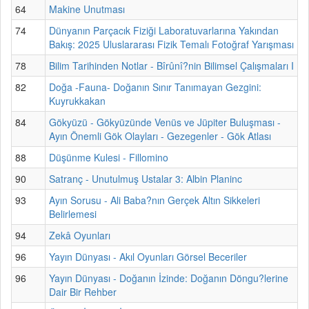
64
Makine Unutması
74
Dünyanın Parçacık Fiziği Laboratuvarlarına Yakından
Bakış: 2025 Uluslararası Fizik Temalı Fotoğraf Yarışması
78
Bilim Tarihinden Notlar - Bîrûnî?nin Bilimsel Çalışmaları I
82
Doğa -Fauna- Doğanın Sınır Tanımayan Gezgini:
Kuyrukkakan
84
Gökyüzü - Gökyüzünde Venüs ve Jüpiter Buluşması -
Ayın Önemli Gök Olayları - Gezegenler - Gök Atlası
88
Düşünme Kulesi - Fillomino
90
Satranç - Unutulmuş Ustalar 3: Albin Planinc
93
Ayın Sorusu - Ali Baba?nın Gerçek Altın Sikkeleri
Belirlemesi
94
Zekâ Oyunları
96
Yayın Dünyası - Akıl Oyunları Görsel Beceriler
96
Yayın Dünyası - Doğanın İzinde: Doğanın Döngu?lerine
Dair Bir Rehber