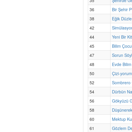
35
Şehirde Ge
36
Bir Şehir P
38
Eğik Düzl
42
Simülasyon
44
Yeni Bir Ki
45
Bilim Çocu
47
Sorun Söyl
48
Evde Bilim
50
Çizi-yorum
52
Sombrero 
54
Dürbün Nas
56
Gökyüzü G
58
Düşünerek
60
Mektup Ku
61
Gözlem Deft