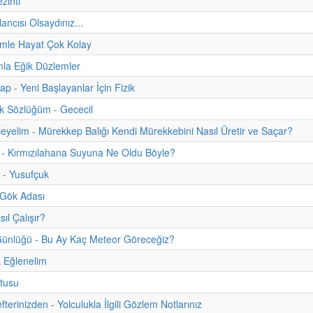
zinti
lancısı Olsaydınız...
emle Hayat Çok Kolay
la Eğik Düzlemler
tap - Yeni Başlayanlar İçin Fizik
k Sözlüğüm - Gececil
eyelim - Mürekkep Balığı Kendi Mürekkebini Nasıl Üretir ve Saçar?
 - Kırmızılahana Suyuna Ne Oldu Böyle?
 - Yusufçuk
Gök Adası
ıl Çalışır?
ünlüğü - Bu Ay Kaç Meteor Göreceğiz?
 Eğlenelim
tusu
erinizden - Yolculukla İlgili Gözlem Notlarınız