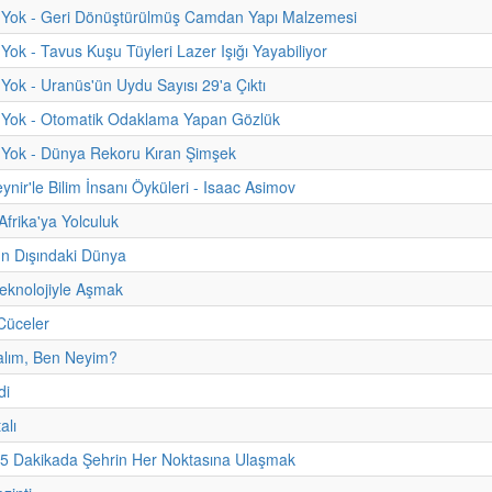
 Yok - Geri Dönüştürülmüş Camdan Yapı Malzemesi
Yok - Tavus Kuşu Tüyleri Lazer Işığı Yayabiliyor
Yok - Uranüs'ün Uydu Sayısı 29'a Çıktı
 Yok - Otomatik Odaklama Yapan Gözlük
 Yok - Dünya Rekoru Kıran Şimşek
ynir'le Bilim İnsanı Öyküleri - Isaac Asimov
Afrika'ya Yolculuk
 Dışındaki Dünya
Teknolojiyle Aşmak
Cüceler
alım, Ben Neyim?
di
alı
15 Dakikada Şehrin Her Noktasına Ulaşmak