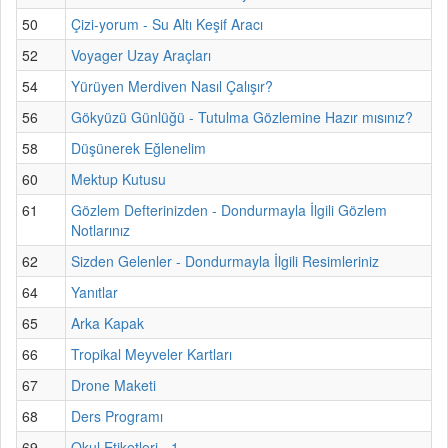
50
Çizi-yorum - Su Altı Keşif Aracı
52
Voyager Uzay Araçları
54
Yürüyen Merdiven Nasıl Çalışır?
56
Gökyüzü Günlüğü - Tutulma Gözlemine Hazır mısınız?
58
Düşünerek Eğlenelim
60
Mektup Kutusu
61
Gözlem Defterinizden - Dondurmayla İlgili Gözlem
Notlarınız
62
Sizden Gelenler - Dondurmayla İlgili Resimleriniz
64
Yanıtlar
65
Arka Kapak
66
Tropikal Meyveler Kartları
67
Drone Maketi
68
Ders Programı
69
Okul Etiketleri - 1