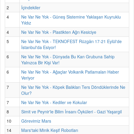
2
İçindekiler
4
Ne Var Ne Yok - Güneş Sistemine Yaklaşan Kuyruklu
Yıldız
4
Ne Var Ne Yok - Plastikten Ağrı Kesiciye
5
Ne Var Ne Yok - TEKNOFEST Rüzgârı 17-21 Eylül'de
İstanbul'da Esiyor!
6
Ne Var Ne Yok - Dünyada Bu Kan Grubuna Sahip
Yalnızca Bir Kişi Var!
6
Ne Var Ne Yok - Ağaçlar Volkanik Patlamaları Haber
Veriyor
7
Ne Var Ne Yok - Köpek Balıkları Ters Döndüklerinde Ne
Olur?
7
Ne Var Ne Yok - Kediler ve Kokular
8
Simit ve Peynir'le Bilim İnsanı Öyküleri - Gazi Yaşargil
10
Görevimiz Mars
14
Mars'taki Minik Keşif Robotları