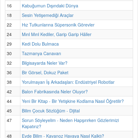
16
Kabuğumun Dışındaki Dünya
18
Sesin Yetişemediği Araçlar
22
Hız Tutkunlarına Süpersonik Görevler
24
Mırıl Mırıl Kediler, Garip Garip Hâller
29
Kedi Dolu Bulmaca
30
Tazmanya Canavarı
32
Bilgisayarda Neler Var?
36
Bir Görsel, Dokuz Paket
38
Yorulmayan İş Arkadaşları: Endüstriyel Robotlar
42
Balon Fabrikasında Neler Oluyor?
44
Yeni Bir Kitap - Bir Yetişkine Kodlama Nasıl Öğretilir?
45
Bilim Çocuk Sözlüğüm - Dijital
47
Sorun Söyleyelim - Neden Hapşırırken Gözlerimizi
Kapatırız?
48
Evde Bilim - Kavanoz Havaya Nasıl Kalktı?